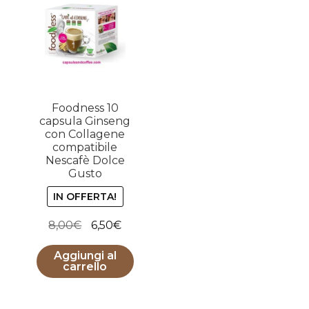
Foodness 10
capsula Ginseng
con Collagene
compatibile
Nescafè Dolce
Gusto
IN OFFERTA!
Il
Il
8,00
€
6,50
€
prezzo
prezzo
Aggiungi al
originale
attuale
carrello
era:
è:
8,00€.
6,50€.