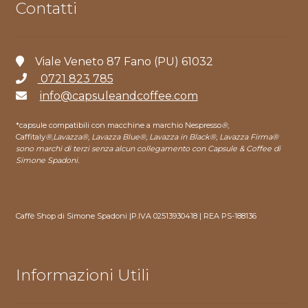
Contatti
Viale Veneto 87 Fano (PU) 61032
0721 823 785
info@capsuleandcoffee.com
*capsule compatibili con macchine a marchio Nespresso
®
,
Caffitaly
®
,
Lavazza®, Lavazza Blue®, Lavazza in Black®, Lavazza Firma®
sono marchi di terzi senza alcun collegamento con Capsule & Coffee di
Simone Spadoni.
Caffè Shop di Simone Spadoni |P.IVA 02513930418 | REA PS-188136
Informazioni Utili