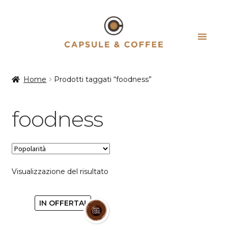
Vai
Vai
alla
al
navigazione
contenuto
Home
Prodotti taggati “foodness”
foodness
Visualizzazione del risultato
IN OFFERTA!