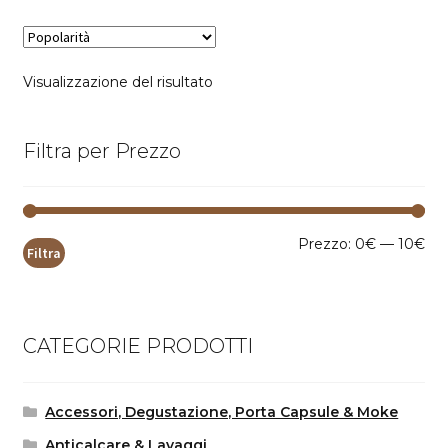
Visualizzazione del risultato
Filtra per Prezzo
Pr
Pr
Prezzo:
0€
—
10€
Filtra
Mi
Ma
CATEGORIE PRODOTTI
Accessori, Degustazione, Porta Capsule & Moke
Anticalcare & Lavaggi