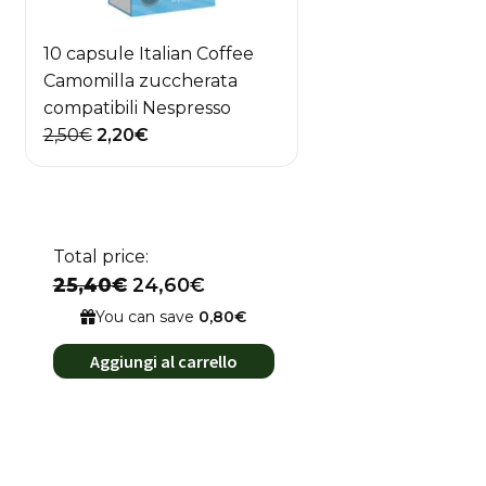
10 capsule Italian Coffee
Camomilla zuccherata
compatibili Nespresso
Il
Il
2,50
€
2,20
€
prezzo
prezzo
originale
attuale
era:
è:
2,50€.
2,20€.
Total price:
25,40€
24,60€
You can save
0,80€
Aggiungi al carrello