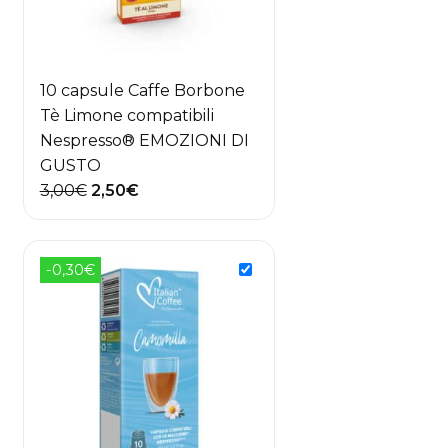
10 capsule Caffe Borbone
Tè Limone compatibili
Nespresso® EMOZIONI DI
GUSTO
Il
Il
3,00
€
2,50
€
prezzo
prezzo
originale
attuale
era:
è:
-0,30€
3,00€.
2,50€.