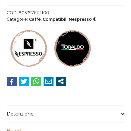
Toraldo
Miscela
COD:
8033576111100
Cremosa
Categorie:
Caffè
,
Compatibili Nespresso ®
compatibili
Nespresso
quantità
Descrizione
Brand