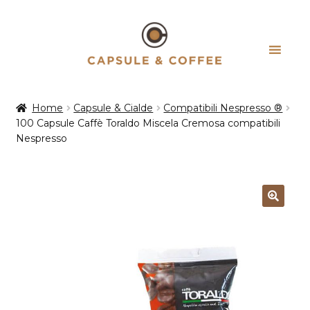
Vai
Vai
alla
al
navigazione
contenuto
Home
Capsule & Cialde
Compatibili Nespresso ®
100 Capsule Caffè Toraldo Miscela Cremosa compatibili
Nespresso