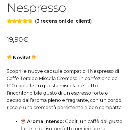
Nespresso
(
3
recensioni dei clienti)
Valutato
3
4.67
su 5 su
19,90
€
base di
recensioni
Novità!
Scopri le nuove capsule compatibili Nespresso di
Caffè Toraldo Miscela Cremoso, in confezione da
100 capsule. In questa miscela c’è tutto
l’inconfondibile gusto di un espresso forte e
deciso dall’aroma pieno e fragrante, con un corpo
ricco e una cremosità persistente e ben compatta.
Aroma Intenso:
Goditi un caffè dal gusto
forte e deciso, perfetto per iniziare la