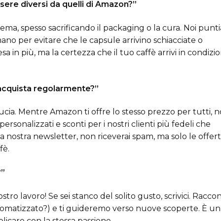
ere diversi da quelli di Amazon?”
ma, spesso sacrificando il packaging o la cura. Noi punt
ano per evitare che le capsule arrivino schiacciate o
 in più, ma la certezza che il tuo caffè arrivi in condizio
 acquista regolarmente?”
cia. Mentre Amazon ti offre lo stesso prezzo per tutti, n
ersonalizzati e sconti per i nostri clienti più fedeli che
a nostra newsletter, non riceverai spam, ma solo le offer
fè.
?”
tro lavoro! Se sei stanco del solito gusto, scrivici. Raccon
aromatizzato?) e ti guideremo verso nuove scoperte. È u
icare con la stessa passione.