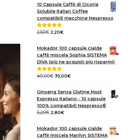
10 Capsule Caffè di Cicoria
Solubile Italian Coffee
compatibili macchine Nespresso
Il
Il
2,50
€
2,20
€
Valutato
5.00
prezzo
prezzo
su 5
originale
attuale
Mokador 100 capsule cialde
era:
è:
caffè miscela Sophia SISTEMA
2,50€.
2,20€.
DIVA (più ne acquisti più risparmi)
Il
Il
40,00
€
35,00
€
Valutato
5.00
prezzo
prezzo
su 5
originale
attuale
Ginseng Senza Glutine Must
era:
è:
Espresso Italiano - 10 capsule
40,00€.
35,00€.
100% compatibili Nespresso®
Il
Il
3,20
€
2,80
€
prezzo
prezzo
originale
attuale
Mokador 100 capsule cialde
era:
è:
caffè miscela Marilyn SISTEMA
3,20€.
2,80€.