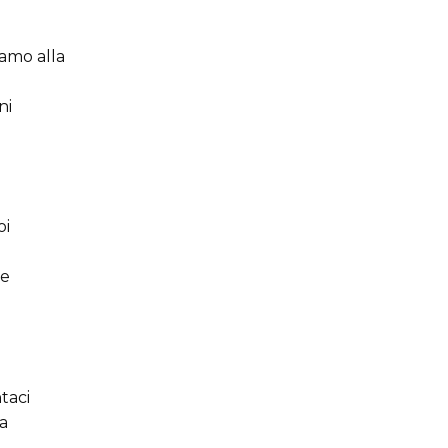
iamo alla
ni
oi
te
taci
na