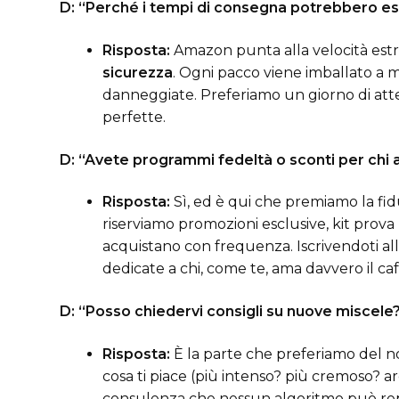
D: “Perché i tempi di consegna potrebbero ess
Risposta:
Amazon punta alla velocità estre
sicurezza
. Ogni pacco viene imballato a m
danneggiate. Preferiamo un giorno di attesa
perfette.
D: “Avete programmi fedeltà o sconti per chi
Risposta:
Sì, ed è qui che premiamo la fidu
riserviamo promozioni esclusive, kit prova p
acquistano con frequenza. Iscrivendoti all
dedicate a chi, come te, ama davvero il caf
D: “Posso chiedervi consigli su nuove miscele
Risposta:
È la parte che preferiamo del nos
cosa ti piace (più intenso? più cremoso? 
consulenza che nessun algoritmo può repl