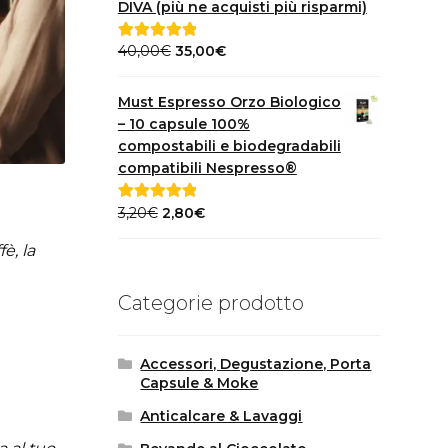
DIVA (più ne acquisti più risparmi)
Il
Il
40,00
€
35,00
€
Valutato
5.00
prezzo
prezzo
su 5
originale
attuale
Must Espresso Orzo Biologico
era:
è:
– 10 capsule 100%
40,00€.
35,00€.
compostabili e biodegradabili
compatibili Nespresso®
Il
Il
3,20
€
2,80
€
Valutato
5.00
prezzo
prezzo
su 5
è, la
originale
attuale
era:
è:
Categorie prodotto
3,20€.
2,80€.
Accessori, Degustazione, Porta
Capsule & Moke
Anticalcare & Lavaggi