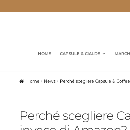
Vai
Vai
alla
al
navigazione
contenuto
HOME
CAPSULE & CIALDE
MARCH
Home
News
Perché scegliere Capsule & Coffee 
Perché scegliere C
invece di Amazon? 4