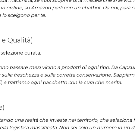
 tua macchina, se vuoi scoprire una miscela che si avvicin
n ordine, su Amazon parli con un chatbot. Da noi, parli 
e lo scelgono per te.
 e Qualità)
selezione curata.
no passare mesi vicino a prodotti di ogni tipo. Da Capsu
ta sulla freschezza e sulla corretta conservazione. Sappiam
li, e trattiamo ogni pacchetto con la cura che merita.
e)
ando una realtà che investe nel territorio, che seleziona f
ella logistica massificata. Non sei solo un numero in un 