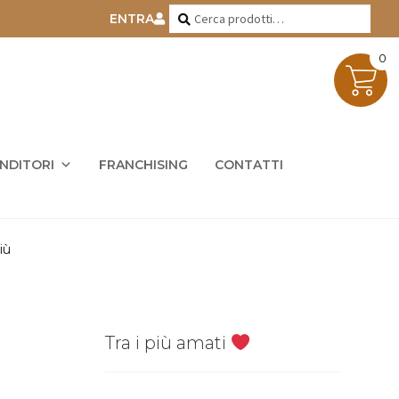
Cerca:
Cerca
ENTRA
0
ENDITORI
FRANCHISING
CONTATTI
iù
Tra i più amati