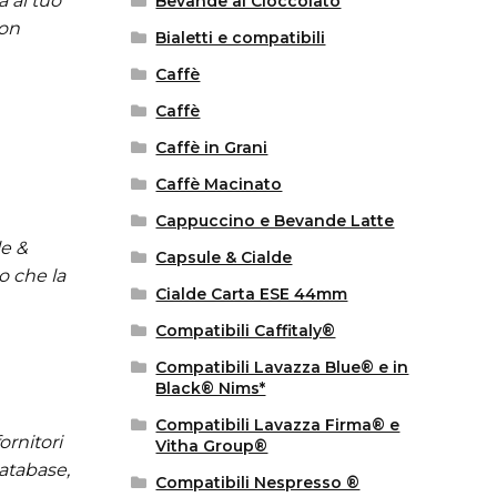
a al tuo
Bevande al Cioccolato
con
Bialetti e compatibili
Caffè
Caffè
Caffè in Grani
Caffè Macinato
Cappuccino e Bevande Latte
le &
Capsule & Cialde
o che la
Cialde Carta ESE 44mm
Compatibili Caffitaly®
Compatibili Lavazza Blue® e in
Black® Nims*
Compatibili Lavazza Firma® e
ornitori
Vitha Group®
database,
Compatibili Nespresso ®