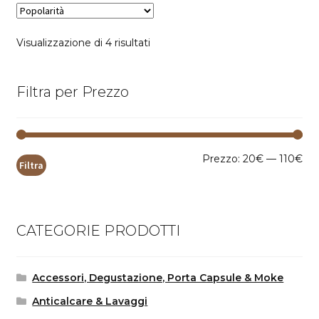
Popolarità
Visualizzazione di 4 risultati
Filtra per Prezzo
Pr
Pr
Prezzo:
20€
—
110€
Filtra
Mi
Ma
CATEGORIE PRODOTTI
Accessori, Degustazione, Porta Capsule & Moke
Anticalcare & Lavaggi