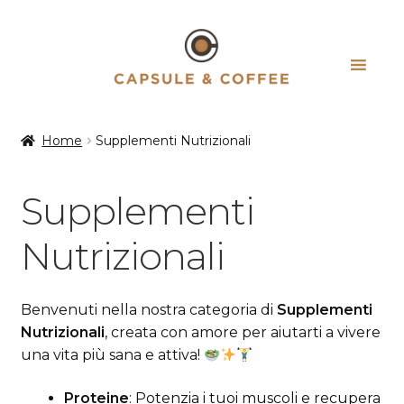
Vai
Vai
alla
al
navigazione
contenuto
Home
Supplementi Nutrizionali
Supplementi
Nutrizionali
Benvenuti nella nostra categoria di
Supplementi
Nutrizionali
, creata con amore per aiutarti a vivere
una vita più sana e attiva!
Proteine
: Potenzia i tuoi muscoli e recupera