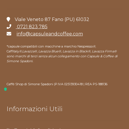
Viale Veneto 87 Fano (PU) 61032
0721 823 785
info@capsuleandcoffee.com
*capsule compatibili con macchine a marchio Nespresso
®
,
Caffitaly
®
,
Lavazza®, Lavazza Blue®, Lavazza in Black®, Lavazza Firma®
sono marchi di terzi senza alcun collegamento con Capsule & Coffee di
Simone Spadoni.
Caffè Shop di Simone Spadoni |P.IVA 02513930418 | REA PS-188136
Informazioni Utili