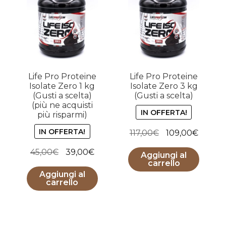
Life Pro Proteine
Life Pro Proteine
Isolate Zero 1 kg
Isolate Zero 3 kg
(Gusti a scelta)
(Gusti a scelta)
(più ne acquisti
IN OFFERTA!
più risparmi)
IN OFFERTA!
Il
Il
117,00
€
109,00
€
prezzo
prezzo
Il
Il
45,00
€
39,00
€
Aggiungi al
originale
attual
carrello
prezzo
prezzo
era:
è:
Aggiungi al
originale
attuale
carrello
117,00€.
109,00
era:
è:
45,00€.
39,00€.