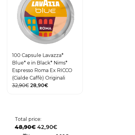
100 Capsule Lavazza*
Blue* e in Black* Nims*
Espresso Roma Ex RICCO
(Cialde Caffè) Originali
Il
Il
32,90
€
28,90
€
prezzo
prezzo
originale
attuale
era:
è:
32,90€.
28,90€.
Total price:
48,90€
42,90€