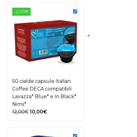
-2,00€
+
50 cialde capsule Italian
Coffee DECA compatibili
Lavazza* Blue* e In Black*
Nims*
Il
Il
12,00
€
10,00
€
prezzo
prezzo
originale
attuale
era:
è: