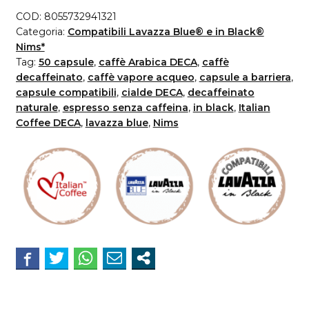
Coffee
COD:
8055732941321
DECA
Categoria:
Compatibili Lavazza Blue® e in Black®
compatibili
Nims*
Tag:
50 capsule
,
caffè Arabica DECA
,
caffè
Lavazza*
decaffeinato
,
caffè vapore acqueo
,
capsule a barriera
,
Blue*
capsule compatibili
,
cialde DECA
,
decaffeinato
e
naturale
,
espresso senza caffeina
,
in black
,
Italian
In
Coffee DECA
,
lavazza blue
,
Nims
Black*
Nims*
quantità