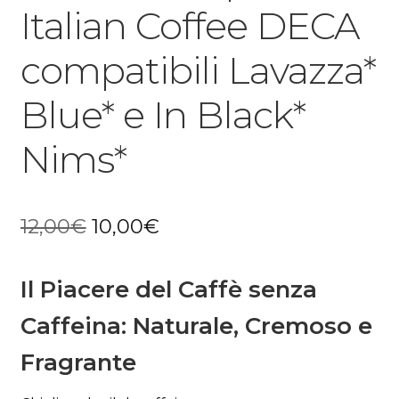
Italian Coffee DECA
compatibili Lavazza*
Blue* e In Black*
Nims*
Il
Il
12,00
€
10,00
€
prezzo
prezzo
Il Piacere del Caffè senza
originale
attuale
era:
è:
Caffeina: Naturale, Cremoso e
12,00€.
10,00€.
Fragrante