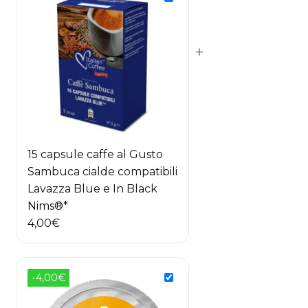
12,00€.
10,00€.
+
15 capsule caffe al Gusto
Sambuca cialde compatibili
Lavazza Blue e In Black
Nims®*
4,00
€
-4,00€