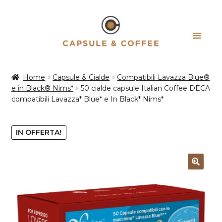
Vai
Vai
alla
al
navigazione
contenuto
Home
Capsule & Cialde
Compatibili Lavazza Blue®
e in Black® Nims*
50 cialde capsule Italian Coffee DECA
compatibili Lavazza* Blue* e In Black* Nims*
IN OFFERTA!