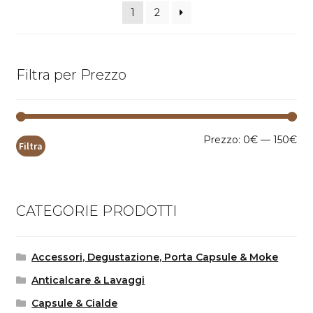
1
2
Filtra per Prezzo
Pr
Pr
Prezzo:
0€
—
150€
Filtra
Mi
Ma
CATEGORIE PRODOTTI
Accessori, Degustazione, Porta Capsule & Moke
Anticalcare & Lavaggi
Capsule & Cialde