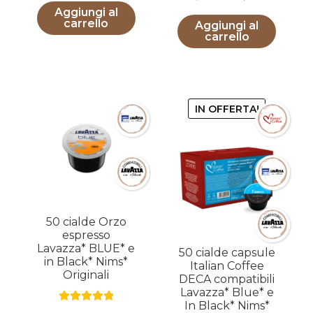
prezzo
prezzo
Aggiungi al
originale
attuale
carrello
Aggiungi al
originale
attuale
era:
è:
carrello
era:
è:
12,00€.
10,00€.
12,00€.
10,00€.
IN OFFERTA!
50 cialde Orzo
espresso
Lavazza* BLUE* e
50 cialde capsule
in Black* Nims*
Italian Coffee
Originali
DECA compatibili
Lavazza* Blue* e
In Black* Nims*
Valutato
5.00