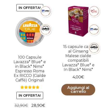
IN OFFERTA!
15 capsule caffe
al Ginseng
Malese cialde
100 Capsule
compatibili
Lavazza* Blue* e
Lavazza* Blue* e
in Black* Nims*
In Black* Nims*
Espresso Roma
Ex RICCO (Cialde
4,00
€
Caffè) Originali
Aggiungi al
carrello
Valutato
5.00
IN OFFERTA!
su 5
Il
Il
32,90
€
28,90
€