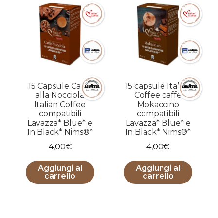
15 Capsule Caffè
15 capsule Italian
alla Nocciola
Coffee caffe
Italian Coffee
Mokaccino
compatibili
compatibili
Lavazza* Blue* e
Lavazza* Blue* e
In Black* Nims®*
In Black* Nims®*
4,00
€
4,00
€
Aggiungi al
Aggiungi al
carrello
carrello