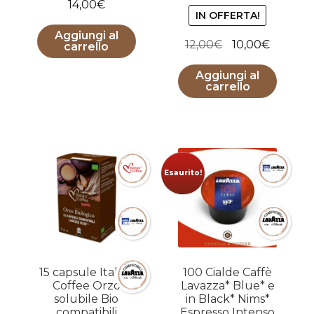
14,00
€
su 5
IN OFFERTA!
Aggiungi al
Il
Il
12,00
€
10,00
€
carrello
prezzo
prezzo
Aggiungi al
originale
attuale
carrello
era:
è:
12,00€.
10,00€.
Esaurito!
15 capsule Italian
100 Cialde Caffè
Coffee Orzo
Lavazza* Blue* e
solubile Bio
in Black* Nims*
compatibili
Espresso Intenso