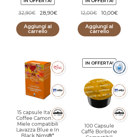
IN OFFERTA!
IN OFFERTA!
su 5
4.50
su 5
Il
Il
Il
Il
32,90
€
28,90
€
12,00
€
10,00
€
prezzo
prezzo
prezzo
prezzo
Aggiungi al
Aggiungi al
originale
attuale
originale
attuale
carrello
carrello
era:
è:
era:
è:
32,90€.
28,90€.
12,00€.
10,00€.
IN OFFERTA!
15 capsule Italian
Coffee Camomilla
Miele compatibili
100 Capsule
Lavazza Blue e In
Caffè Borbone
Black Nims®*