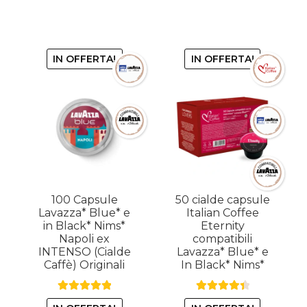
43,90€.
33,90€.
IN OFFERTA!
IN OFFERTA!
100 Capsule
50 cialde capsule
Lavazza* Blue* e
Italian Coffee
in Black* Nims*
Eternity
Napoli ex
compatibili
INTENSO (Cialde
Lavazza* Blue* e
Caffè) Originali
In Black* Nims*
Valutato
5.00
Valutato