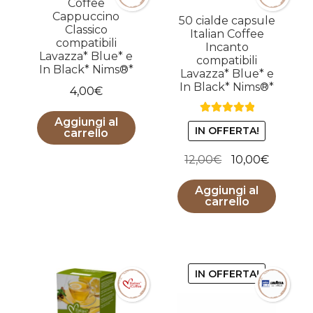
Coffee
Cappuccino
50 cialde capsule
Classico
Italian Coffee
compatibili
Incanto
Lavazza* Blue* e
compatibili
In Black* Nims®*
Lavazza* Blue* e
In Black* Nims®*
4,00
€
Aggiungi al
Valutato
5.00
IN OFFERTA!
carrello
su 5
Il
Il
12,00
€
10,00
€
prezzo
prezzo
Aggiungi al
originale
attuale
carrello
era:
è:
12,00€.
10,00€.
IN OFFERTA!