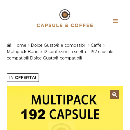
Vai
Vai
alla
al
navigazione
contenuto
Home
Dolce Gusto® e compatibili
Caffè
Multipack Bundle 12 confezioni a scelta – 192 capsule
compatibili Dolce Gusto® compatibili
IN OFFERTA!