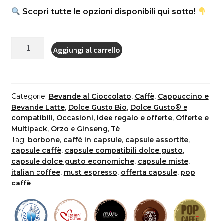
Scopri tutte le opzioni disponibili qui sotto!
Multipack
Aggiungi al carrello
Bundle
12
confezioni
a
Categorie:
Bevande al Cioccolato
,
Caffè
,
Cappuccino e
scelta
Bevande Latte
,
Dolce Gusto Bio
,
Dolce Gusto® e
-
compatibili
,
Occasioni, idee regalo e offerte
,
Offerte e
Multipack
,
Orzo e Ginseng
,
Tè
192
Tag:
borbone
,
caffè in capsule
,
capsule assortite
,
capsule
capsule caffè
,
capsule compatibili dolce gusto
,
compatibili
capsule dolce gusto economiche
,
capsule miste
,
Dolce
italian coffee
,
must espresso
,
offerta capsule
,
pop
Gusto®
caffè
compatibili
quantità