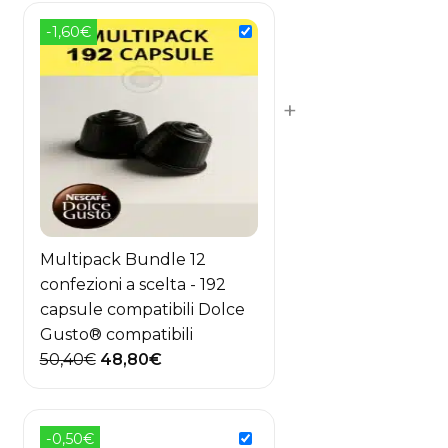
-1,60€
+
Multipack Bundle 12
confezioni a scelta - 192
capsule compatibili Dolce
Gusto® compatibili
Il
Il
50,40
€
48,80
€
prezzo
prezzo
originale
attuale
era:
è:
-0,50€