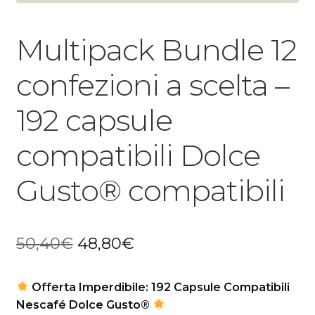
Multipack Bundle 12
confezioni a scelta –
192 capsule
compatibili Dolce
Gusto® compatibili
Il
Il
50,40
€
48,80
€
prezzo
prezzo
Offerta Imperdibile: 192 Capsule Compatibili
originale
attuale
Nescafé Dolce Gusto®