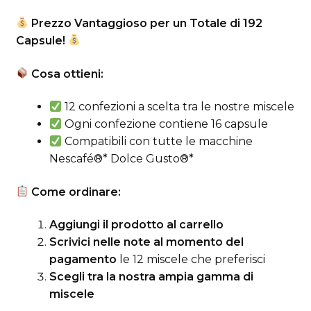
era:
è:
Prezzo Vantaggioso per un Totale di 192
50,40€.
48,80€.
Capsule!
Cosa ottieni:
12 confezioni a scelta tra le nostre miscele
Ogni confezione contiene 16 capsule
Compatibili con tutte le macchine
Nescafé®* Dolce Gusto®*
Come ordinare:
Aggiungi il prodotto al carrello
Scrivici nelle note al momento del
pagamento
le 12 miscele che preferisci
Scegli tra la nostra ampia gamma di
miscele