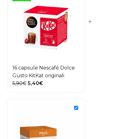
50,40€.
48,80€.
+
16 capsule Nescafé Dolce
Gusto KitKat originali
Il
Il
5,90
€
5,40
€
prezzo
prezzo
originale
attuale
era:
è:
5,90€.
5,40€.