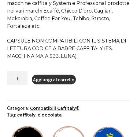
macchine caffitaly System e Professional prodotte
nei vari marchi Ecaffè, Chicco D’oro, Cagliari,
Mokarabia, Coffee For You, Tchibo, Stracto,
Fortaleza etc.
CAPSULE NON COMPATIBILI CON IL SISTEMA DI
LETTURA CODICE A BARRE CAFFITALY (ES.
MACCHINA MAIA S33, LUNA).
12
Aggiungi al carrello
capsule
ItalianCoffee
Cioccolato
compatibili
Categoria:
Compatibili Caffitaly®
Sistemi
Tag:
caffitaly
,
cioccolata
Caffitaly
System-
Professional-