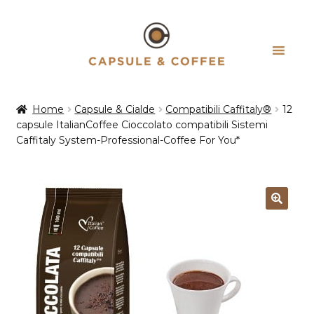
Vai
Vai
alla
al
navigazione
contenuto
Home
Capsule & Cialde
Compatibili Caffitaly®
12
capsule ItalianCoffee Cioccolato compatibili Sistemi
Caffitaly System-Professional-Coffee For You*