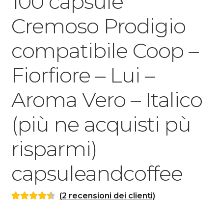
100 capsule
Cremoso Prodigio
compatibile Coop –
Fiorfiore – Lui –
Aroma Vero – Italico
(più ne acquisti pù
risparmi)
capsuleandcoffee
(
2
recensioni dei clienti)
Valutato
2
4.50
su 5 su