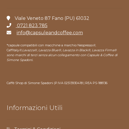
Viale Veneto 87 Fano (PU) 61032
0721 823 785
info@capsuleandcoffee.com
*capsule compatibili con macchine a marchio Nespresso
®
,
Caffitaly
®
,
Lavazza®, Lavazza Blue®, Lavazza in Black®, Lavazza Firma®
sono marchi di terzi senza alcun collegamento con Capsule & Coffee di
Simone Spadoni.
Caffè Shop di Simone Spadoni |P.IVA 02513930418 | REA PS-188136
Informazioni Utili