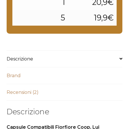
1
20,9€
pù
risparmi)
5
19,9€
capsuleandcoffee
quantità
Descrizione
Brand
Recensioni (2)
Descrizione
Capsule Compatibili Fiorfiore Coop, Lui