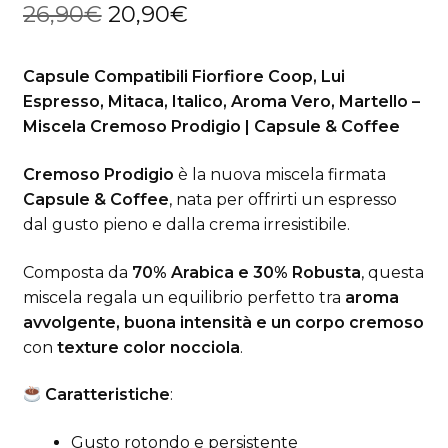
Il
Il
26,90
€
20,90
€
base di
prezzo
prezzo
recensioni
Capsule Compatibili Fiorfiore Coop, Lui
originale
attuale
Espresso, Mitaca, Italico, Aroma Vero, Martello –
era:
è:
Miscela Cremoso Prodigio | Capsule & Coffee
26,90€.
20,90€.
Cremoso Prodigio
è la nuova miscela firmata
Capsule & Coffee
, nata per offrirti un espresso
dal gusto pieno e dalla crema irresistibile.
Composta da
70% Arabica e 30% Robusta
, questa
miscela regala un equilibrio perfetto tra
aroma
avvolgente, buona intensità e un corpo cremoso
con
texture color nocciola
.
Caratteristiche
:
Gusto rotondo e persistente