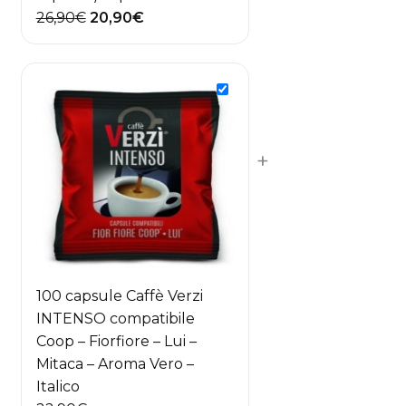
Il
Il
26,90
€
20,90
€
prezzo
prezzo
originale
attuale
era:
è:
26,90€.
20,90€.
+
100 capsule Caffè Verzi
INTENSO compatibile
Coop – Fiorfiore – Lui –
Mitaca – Aroma Vero –
Italico