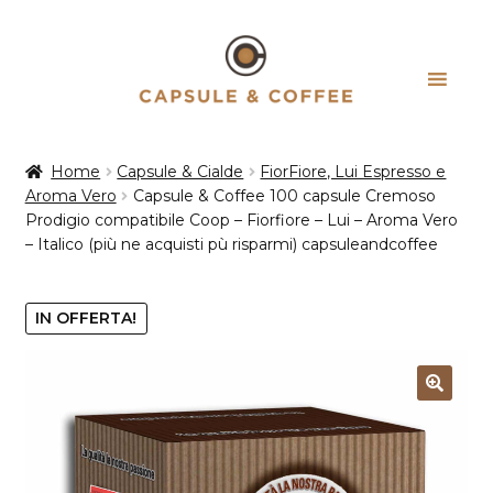
Vai
Vai
alla
al
navigazione
contenuto
Home
Capsule & Cialde
FiorFiore, Lui Espresso e
Aroma Vero
Capsule & Coffee 100 capsule Cremoso
Prodigio compatibile Coop – Fiorfiore – Lui – Aroma Vero
– Italico (più ne acquisti pù risparmi) capsuleandcoffee
IN OFFERTA!