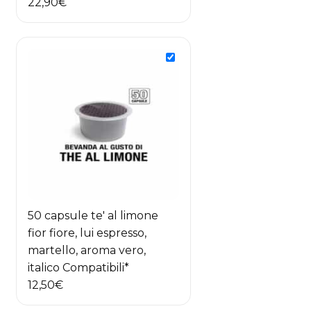
22,90
€
50 capsule te' al limone
fior fiore, lui espresso,
martello, aroma vero,
italico Compatibili*
12,50
€