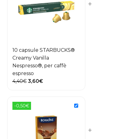
+
10 capsule STARBUCKS®
Creamy Vanilla
Nespresso®, per caffè
espresso
Il
Il
4,40
€
3,60
€
prezzo
prezzo
originale
attuale
era:
è:
-0,50€
4,40€.
3,60€.
+