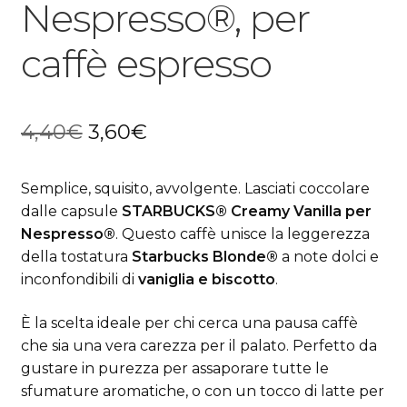
Nespresso®, per
caffè espresso
Il
Il
4,40
€
3,60
€
prezzo
prezzo
Semplice, squisito, avvolgente. Lasciati coccolare
originale
attuale
dalle capsule
STARBUCKS® Creamy Vanilla per
era:
è:
Nespresso®
. Questo caffè unisce la leggerezza
della tostatura
Starbucks Blonde®
a note dolci e
4,40€.
3,60€.
inconfondibili di
vaniglia e biscotto
.
È la scelta ideale per chi cerca una pausa caffè
che sia una vera carezza per il palato. Perfetto da
gustare in purezza per assaporare tutte le
sfumature aromatiche, o con un tocco di latte per