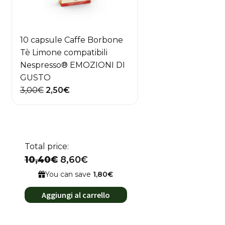
10 capsule Caffe Borbone
Tè Limone compatibili
Nespresso® EMOZIONI DI
GUSTO
Il
Il
3,00
€
2,50
€
prezzo
prezzo
originale
attuale
era:
è:
3,00€.
2,50€.
Total price:
10,40€
8,60€
You can save
1,80€
Aggiungi al carrello