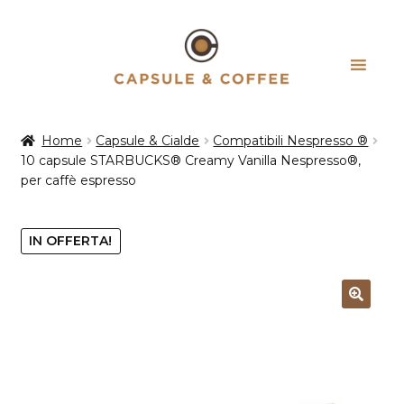
Vai
Vai
alla
al
navigazione
contenuto
Home
Capsule & Cialde
Compatibili Nespresso ®
10 capsule STARBUCKS® Creamy Vanilla Nespresso®,
per caffè espresso
IN OFFERTA!