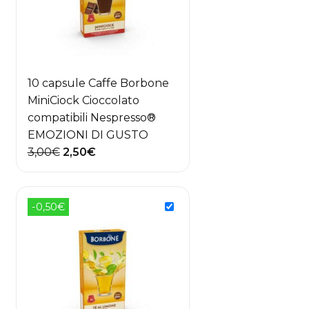
10 capsule Caffe Borbone
MiniCiock Cioccolato
compatibili Nespresso®
EMOZIONI DI GUSTO
Il
Il
3,00
€
2,50
€
prezzo
prezzo
originale
attuale
era:
è:
-0,50€
3,00€.
2,50€.