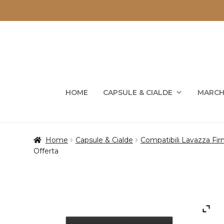
Vai
Vai
alla
al
navigazione
contenuto
HOME
CAPSULE & CIALDE
MARCH
Home
Capsule & Cialde
Compatibili Lavazza Fi
Offerta