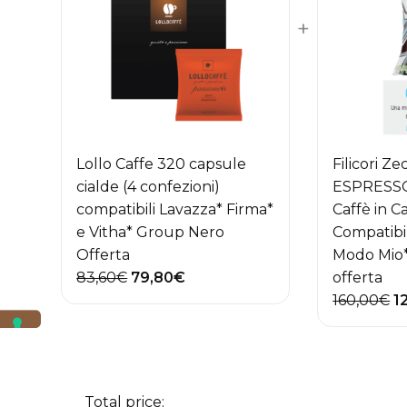
+
Lollo Caffe 320 capsule
Filicori Ze
cialde (4 confezioni)
ESPRESSO
compatibili Lavazza* Firma*
Caffè in C
e Vitha* Group Nero
Compatibi
Offerta
Modo Mio*
Il
Il
83,60
€
79,80
€
offerta
prezzo
prezzo
Il
160,00
€
1
originale
attuale
p
era:
è:
or
83,60€.
79,80€.
er
1
Total price: