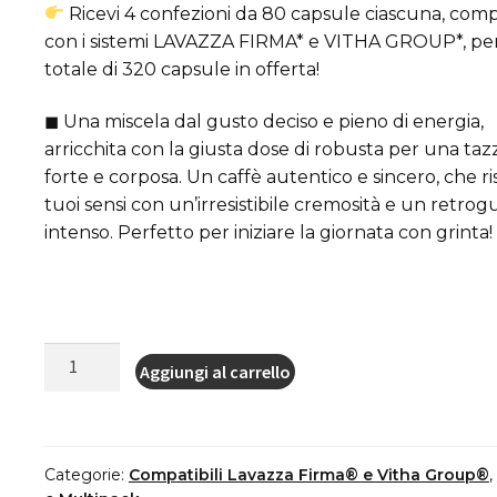
Ricevi 4 confezioni da 80 capsule ciascuna, compa
83,60€.
79,80€.
con i sistemi LAVAZZA FIRMA* e VITHA GROUP*, pe
totale di 320 capsule in offerta!
◼ Una miscela dal gusto deciso e pieno di energia,
arricchita con la giusta dose di robusta per una taz
forte e corposa. Un caffè autentico e sincero, che ris
tuoi sensi con un’irresistibile cremosità e un retrog
intenso. Perfetto per iniziare la giornata con grinta!
Lollo
Aggiungi al carrello
Caffe
320
capsule
cialde
Categorie:
Compatibili Lavazza Firma® e Vitha Group®
,
(4