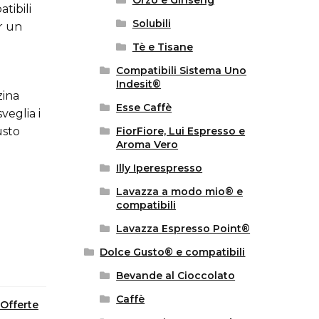
Orzo e Ginseng
tibili
Solubili
r un
Tè e Tisane
Compatibili Sistema Uno
Indesit®
zina
Esse Caffè
veglia i
usto
FiorFiore, Lui Espresso e
Aroma Vero
Illy Iperespresso
Lavazza a modo mio® e
compatibili
Lavazza Espresso Point®
Dolce Gusto® e compatibili
Bevande al Cioccolato
Caffè
Offerte