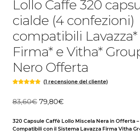
Lollo Caffe 320 caps
cialde (4 confezioni)
compatibili Lavazza*
Firma* e Vitha* Grou
Nero Offerta
(
1
recensione del cliente)
Valutato
1
5.00
su 5 su base
Il
Il
83,60
€
79,80
€
di
recensioni
prezzo
prezzo
320 Capsule Caffè Lollo Miscela Nera in Offerta –
originale
attuale
Compatibili con il Sistema Lavazza Firma Vitha G
era:
è: