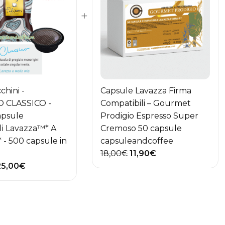
+
cchini -
Capsule Lavazza Firma
 CLASSICO -
Compatibili – Gourmet
apsule
Prodigio Espresso Super
li Lavazza™* A
Cremoso 50 capsule
 - 500 capsule in
capsuleandcoffee
Il
Il
18,00
€
11,90
€
Il
prezzo
prezzo
25,00
€
rezzo
prezzo
originale
attuale
iginale
attuale
era:
è:
a:
è:
18,00€.
11,90€.
60,00€.
125,00€.