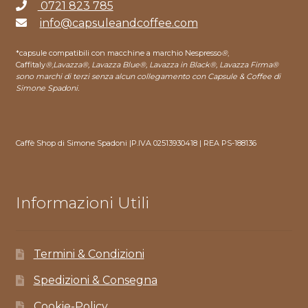
0721 823 785
info@capsuleandcoffee.com
*capsule compatibili con macchine a marchio Nespresso
®
,
Caffitaly
®
,
Lavazza®, Lavazza Blue®, Lavazza in Black®, Lavazza Firma®
sono marchi di terzi senza alcun collegamento con Capsule & Coffee di
Simone Spadoni.
Caffè Shop di Simone Spadoni |P.IVA 02513930418 | REA PS-188136
Informazioni Utili
Termini & Condizioni
Spedizioni & Consegna
Cookie-Policy