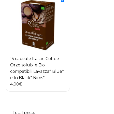
32,90€.
28,90€.
15 capsule Italian Coffee
Orzo solubile Bio
compatibili Lavazza* Blue*
e In Black* Nims*
4,00
€
Total price: