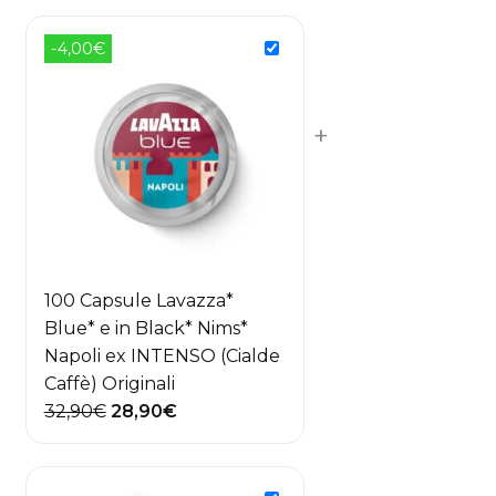
originale
attuale
era:
è:
-4,00€
26,90€.
23,90€.
+
100 Capsule Lavazza*
Blue* e in Black* Nims*
Napoli ex INTENSO (Cialde
Caffè) Originali
Il
Il
32,90
€
28,90
€
prezzo
prezzo
originale
attuale
era:
è: