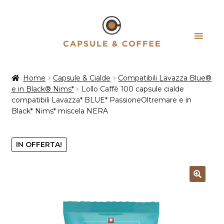
Vai
Vai
alla
al
navigazione
contenuto
Home
Capsule & Cialde
Compatibili Lavazza Blue®
e in Black® Nims*
Lollo Caffè 100 capsule cialde
compatibili Lavazza* BLUE* PassioneOltremare e in
Black* Nims* miscela NERA
IN OFFERTA!