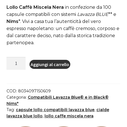
Lollo Caffè Miscela Nera
in confezione da 100
originale
attuale
capsule compatibili con sistemi
Lavazza BLUE
** e
era:
è:
Nims
*. Vivi a casa tua l’autenticità del vero
espresso napoletano: un caffè cremoso, corposo e
26,90€.
23,90€.
dal carattere deciso, nato dalla storica tradizione
partenopea.
Lollo
Aggiungi al carrello
Caffè
100
capsule
cialde
COD:
8034097150609
compatibili
Categoria:
Compatibili Lavazza Blue® e in Black®
Lavazza*
Nims*
Tag:
capsule lollo compatibili lavazza blue
,
cialde
BLUE*
lavazza blue lollo
,
lollo caffe miscela nera
PassioneOltremare
e