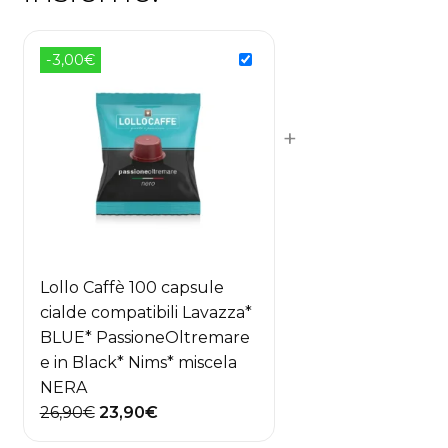
-3,00€
+
Lollo Caffè 100 capsule
cialde compatibili Lavazza*
BLUE* PassioneOltremare
e in Black* Nims* miscela
NERA
Il
Il
26,90
€
23,90
€
prezzo
prezzo