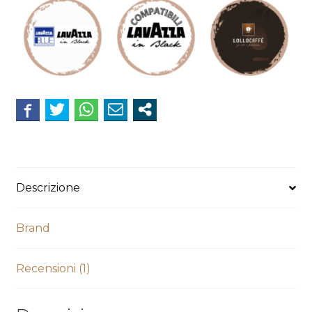
in
Black*
Nims*
miscela
NERA
quantità
Descrizione
Brand
Recensioni (1)