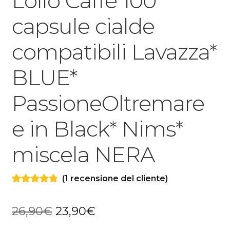
Lollo Caffè 100
capsule cialde
compatibili Lavazza*
BLUE*
PassioneOltremare
e in Black* Nims*
miscela NERA
(
1
recensione del cliente)
Valutato
1
5.00
su 5 su base
Il
Il
26,90
€
23,90
€
di
recensioni
prezzo
prezzo