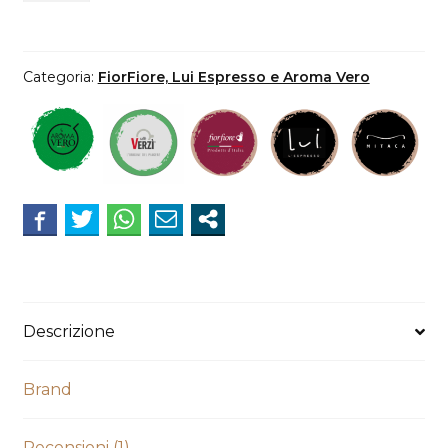
Caffè
Verzi
INTENSO
Categoria:
FiorFiore, Lui Espresso e Aroma Vero
compatibile
Coop
–
Fiorfiore
–
Lui
–
Mitaca
–
Aroma
Descrizione
Vero
–
Brand
Italico
quantità
Recensioni (1)