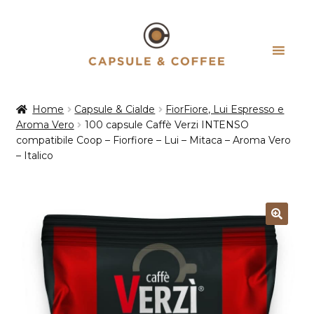
Vai
Vai
alla
al
navigazione
contenuto
Home
Capsule & Cialde
FiorFiore, Lui Espresso e
Aroma Vero
100 capsule Caffè Verzi INTENSO
compatibile Coop – Fiorfiore – Lui – Mitaca – Aroma Vero
– Italico