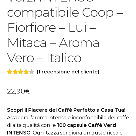
compatibile Coop –
Fiorfiore – Lui –
Mitaca – Aroma
Vero – Italico
(
1
recensione del cliente)
Valutato
1
4.00
su 5
22,90
€
su base di
recensioni
Scopri il Piacere del Caffè Perfetto a Casa Tua!
Assapora l’aroma intenso e inconfondibile del caffè
di alta qualità con le
100 capsule Caffè Verzi
INTENSO
. Ogni tazza sprigiona un gusto ricco e