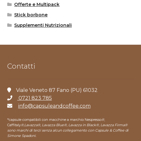
Offerte e Multipack
Stick borbone
Supplementi Nutrizionali
Contatti
Viale Veneto 87 Fano (PU) 61032
0721 823 785
info@capsuleandcoffee.com
*capsule compatibili con macchine a marchio Nespresso
®
,
Caffitaly
®
,
Lavazza®, Lavazza Blue®, Lavazza in Black®, Lavazza Firma®
sono marchi di terzi senza alcun collegamento con Capsule & Coffee di
Simone Spadoni.