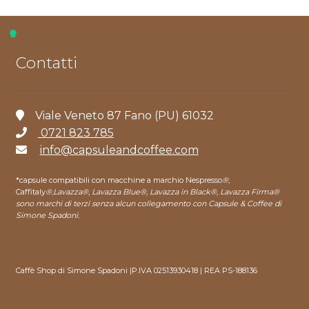
Contatti
Viale Veneto 87 Fano (PU) 61032
0721 823 785
info@capsuleandcoffee.com
*capsule compatibili con macchine a marchio Nespresso
®
,
Caffitaly
®
,
Lavazza®, Lavazza Blue®, Lavazza in Black®, Lavazza Firma®
sono marchi di terzi senza alcun collegamento con Capsule & Coffee di
Simone Spadoni.
Caffè Shop di Simone Spadoni |P.IVA 02513930418 | REA PS-188136