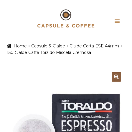
Vai
Vai
alla
al
navigazione
contenuto
Home
Capsule & Cialde
Cialde Carta ESE 44mm
150 Cialde Caffè Toraldo Miscela Cremosa