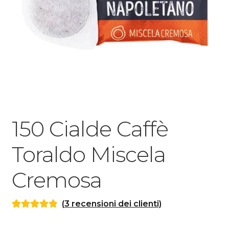
150 Cialde Caffè
Toraldo Miscela
Cremosa
(
3
recensioni dei clienti)
Valutato
3
5.00
su 5 su base