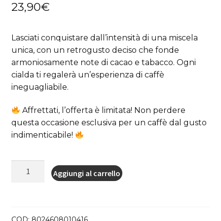
23,90
€
di
recensioni
Lasciati conquistare dall’intensità di una miscela
unica, con un retrogusto deciso che fonde
armoniosamente note di cacao e tabacco. Ogni
cialda ti regalerà un’esperienza di caffè
ineguagliabile.
Affrettati, l’offerta è limitata! Non perdere
questa occasione esclusiva per un caffè dal gusto
indimenticabile!
150
Aggiungi al carrello
Cialde
Caffè
Toraldo
Miscela
COD:
8024608010416