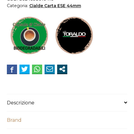
Cremosa
Categoria:
Cialde Carta ESE 44mm
quantità
Descrizione
Brand