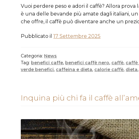
Vuoi perdere peso e adori il caffè? Allora prova la
è una delle bevande più amate dagli italiani, un 
che offre, il caffè può diventare anche un prezi
Pubblicato il
17 Settembre 2025
Categoria:
News
Tag:
benefici caffe
,
benefici caffè nero
,
caffè
,
caffè
verde benefici
,
caffeina e dieta
,
calorie caffè
,
dieta
Inquina più chi fa il caffè all’a