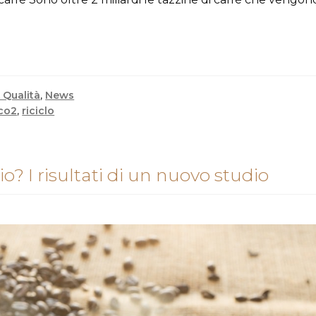
 Qualità
,
News
co2
,
riciclo
io? I risultati di un nuovo studio