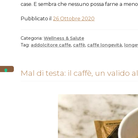
case. E sembra che nessuno possa farne a meno.
Pubblicato il
26 Ottobre 2020
Categoria:
Wellness & Salute
Tag:
addolcitore caffe
,
caffè
,
caffe longevità
,
longe
Mal di testa: il caffè, un valido a