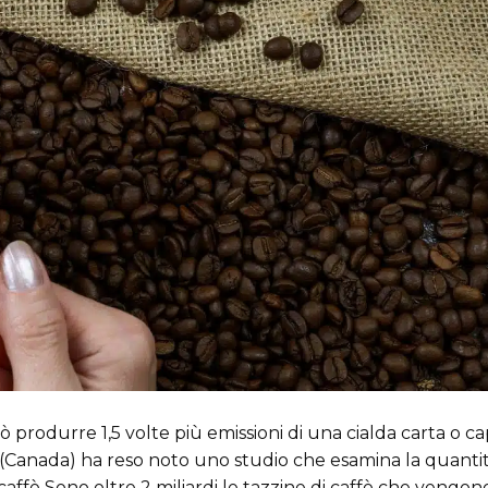
 produrre 1,5 volte più emissioni di una cialda carta o ca
(Canada) ha reso noto uno studio che esamina la quantit
 caffè Sono oltre 2 miliardi le tazzine di caffè che vengon