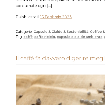
consumate ogni […]
Pubblicato il
15 Febbraio 2023
Categorie:
Capsule & Cialde & Sostenibilità
,
Coffee &
Tag:
caffè
,
caffe riciclo
,
capsule e cialde ambiente
,
Il caffè fa davvero digerire megl