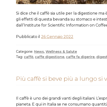
Si dice che il caffè sia utile per la digestione 
gli effetti di questa bevanda su stomaco e intest
dall’Institute for Scientific Information on Coffe
Pubblicato il
26 Gennaio 2022
Categorie:
News
,
Wellness & Salute
Tag:
caffè
,
caffe digestione
,
caffe fa digerire
,
diges
Più caffè si beve più a lungo si v
Il caffè è uno dei grandi vanti degli italiani. L’es
pianeta. E qui in Italia se ne consumano quantità 