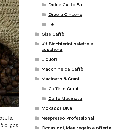
Dolce Gusto Bio
Orzo e Ginseng
Tè
Gise Caffè
Kit Bicchierini palette e
zucchero
Liquori
Macchine da Caffè
Macinato & Grani
Caffè in Grani
Caffè Macinato
Mokador Diva
psula.
Nespresso Professional
à di gas
Occasioni, idee regalo e offerte
o