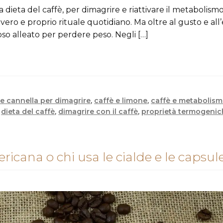
 dieta del caffè, per dimagrire e riattivare il metabolismo.
vero e proprio rituale quotidiano. Ma oltre al gusto e all
oso alleato per perdere peso. Negli […]
 e cannella per dimagrire
,
caffè e limone
,
caffè e metabolis
,
dieta del caffè
,
dimagrire con il caffè
,
proprietà termogenic
mericana o chi usa le cialde e le capsul