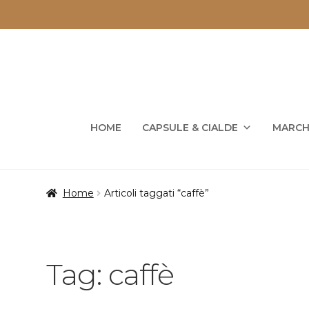
Vai
Vai
alla
al
navigazione
contenuto
HOME
CAPSULE & CIALDE
MARCH
Home
Articoli taggati “caffè”
Tag:
caffè