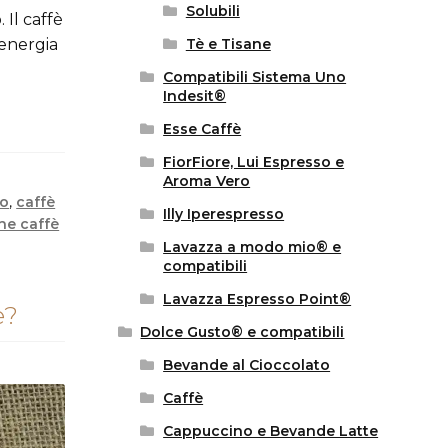
Solubili
 Il caffè
’energia
Tè e Tisane
Compatibili Sistema Uno
Indesit®
Esse Caffè
FiorFiore, Lui Espresso e
Aroma Vero
mo
,
caffè
Illy Iperespresso
he caffè
Lavazza a modo mio® e
compatibili
Lavazza Espresso Point®
e?
Dolce Gusto® e compatibili
Bevande al Cioccolato
Caffè
Cappuccino e Bevande Latte