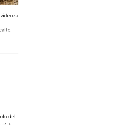
 evidenza
caffè.
golo del
tte le