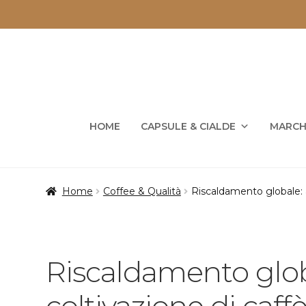
Vai
Vai
alla
al
navigazione
contenuto
HOME
CAPSULE & CIALDE
MARCH
Home
Coffee & Qualità
Riscaldamento globale: a 
Riscaldamento globa
coltivazione di caffè