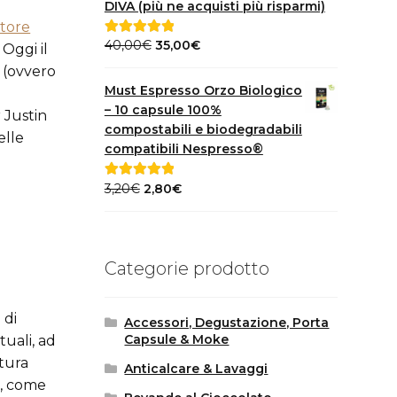
DIVA (più ne acquisti più risparmi)
store
Il
Il
40,00
€
35,00
€
Valutato
5.00
 Oggi il
prezzo
prezzo
su 5
e (ovvero
originale
attuale
Must Espresso Orzo Biologico
era:
è:
– 10 capsule 100%
 Justin
40,00€.
35,00€.
compostabili e biodegradabili
elle
compatibili Nespresso®
Il
Il
3,20
€
2,80
€
Valutato
5.00
prezzo
prezzo
su 5
originale
attuale
era:
è:
Categorie prodotto
3,20€.
2,80€.
 di
Accessori, Degustazione, Porta
Capsule & Moke
tuali, ad
ttura
Anticalcare & Lavaggi
a, come