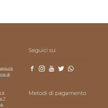
Seguici su:
Capsule
ece di
Metodi di pagamento
e o
o ?
pp