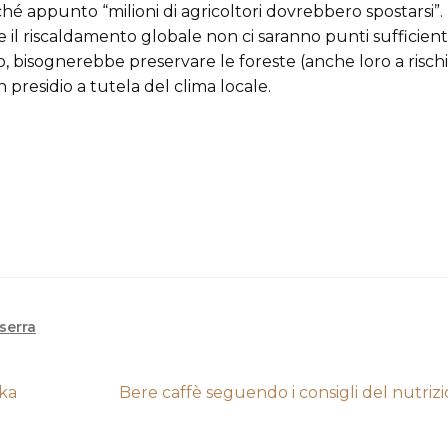
ché appunto “milioni di agricoltori dovrebbero spostarsi”.
e il riscaldamento globale non ci saranno punti sufficie
aso, bisognerebbe preservare le foreste (anche loro a rischi
presidio a tutela del clima locale.
serra
Articolo
ka
Bere caffè seguendo i consigli del nutrizi
successivo: