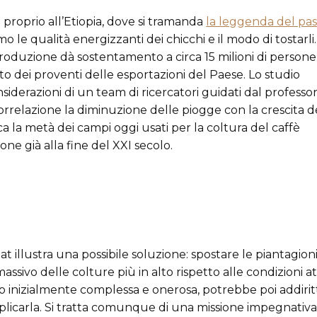
re proprio all’Etiopia, dove si tramanda
la leggenda del pa
 le qualità energizzanti dei chicchi e il modo di tostarli.
a produzione dà sostentamento a circa 15 milioni di person
to dei proventi delle esportazioni del Paese. Lo studio
siderazioni di un team di ricercatori guidati dal professor
rrelazione la diminuzione delle piogge con la crescita d
a la metà dei campi oggi usati per la coltura del caffè
one già alla fine del XXI secolo.
oat illustra una possibile soluzione: spostare le piantagioni
assivo delle colture più in alto rispetto alle condizioni at
to inizialmente complessa e onerosa, potrebbe poi addiri
plicarla. Si tratta comunque di una missione impegnativ