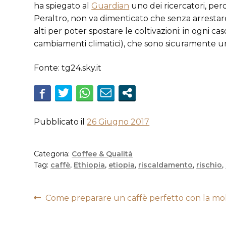
ha spiegato al
Guardian
uno dei ricercatori, per
Peraltro, non va dimenticato che senza arrestar
alti per poter spostare le coltivazioni: in ogni c
cambiamenti climatici), che sono sicuramente un 
Fonte: tg24.sky.it
Pubblicato il
26 Giugno 2017
Categoria:
Coffee & Qualità
Tag:
caffè
,
Ethiopia
,
etiopia
,
riscaldamento
,
rischio
,
Navigazione
Articolo
Come preparare un caffè perfetto con la mo
precedente:
articoli