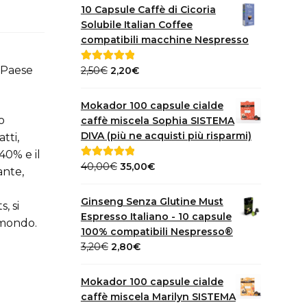
10 Capsule Caffè di Cicoria
Solubile Italian Coffee
compatibili macchine Nespresso
Il
Il
l Paese
2,50
€
2,20
€
Valutato
5.00
prezzo
prezzo
su 5
originale
attuale
Mokador 100 capsule cialde
era:
è:
o
caffè miscela Sophia SISTEMA
2,50€.
2,20€.
DIVA (più ne acquisti più risparmi)
tti,
40% e il
Il
Il
40,00
€
35,00
€
Valutato
5.00
ante,
prezzo
prezzo
su 5
originale
attuale
Ginseng Senza Glutine Must
, si
era:
è:
Espresso Italiano - 10 capsule
 mondo.
40,00€.
35,00€.
100% compatibili Nespresso®
Il
Il
3,20
€
2,80
€
prezzo
prezzo
originale
attuale
Mokador 100 capsule cialde
era:
è:
caffè miscela Marilyn SISTEMA
3,20€.
2,80€.