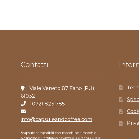
Contatti
Inform
Term
Viale Veneto 87 Fano (PU)
61032
Sped
0721 823 785
Cook
info@capsuleandcoffee.com
Priv
*capsule compatibili con macchine a marchio
Nespresso
®
, Caffitaly
®
,
Lavazza®, Lavazza Blue®,