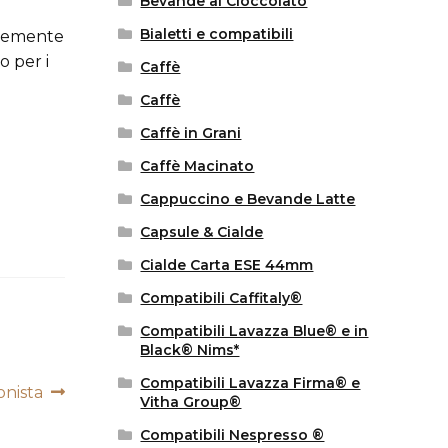
Bevande al Cioccolato
Bialetti e compatibili
ntemente
o per i
Caffè
Caffè
Caffè in Grani
Caffè Macinato
Cappuccino e Bevande Latte
Capsule & Cialde
Cialde Carta ESE 44mm
Compatibili Caffitaly®
Compatibili Lavazza Blue® e in
Black® Nims*
Compatibili Lavazza Firma® e
onista
Vitha Group®
Compatibili Nespresso ®