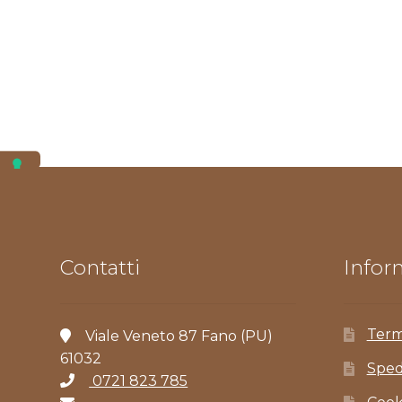
Contatti
Inform
Term
Viale Veneto 87 Fano (PU)
61032
Sped
0721 823 785