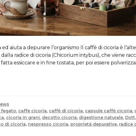
ed aiuta a depurare l’organismo Il caffè di cicoria è l’alt
a dalla radice di cicoria (Chicorium intybus), che viene racc
fatta essiccare e in fine tostata, per poi essere polverizza
ews
 fegato
,
caffe cicoria
,
caffè di cicoria
,
capsule caffè cicoria
,
ca
,
cicoria in grani
,
decotto cicoria
,
digestione naturale
,
Dott
so di cicoria
,
nespresso cicoria
,
proprietà depurative
,
radice 