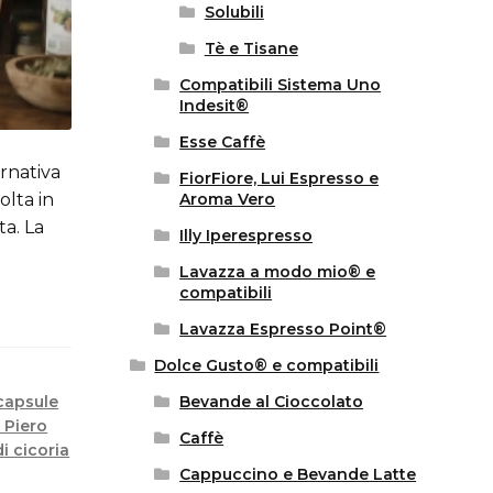
Solubili
Tè e Tisane
Compatibili Sistema Uno
Indesit®
Esse Caffè
ernativa
FiorFiore, Lui Espresso e
olta in
Aroma Vero
ta. La
Illy Iperespresso
Lavazza a modo mio® e
compatibili
Lavazza Espresso Point®
Dolce Gusto® e compatibili
capsule
Bevande al Cioccolato
. Piero
Caffè
di cicoria
Cappuccino e Bevande Latte