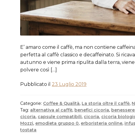
E’ amaro come il caffè, ma non contiene caffeina 
perfetta al caffè classico e decaffeinato. Si ricav
autunno e viene prima ripulita dalla terra, viene 
polvere così […]
Pubblicato il
23 Luglio 2019
Categorie:
Coffee & Qualità
,
La storia oltre il caffè
,
N
Tag:
alternativa al caffè
,
benefici cicoria
,
benessere
cicoria
,
capsule compatibili
,
cicoria
,
cicoria biologi
Mozzi
,
emodieta gruppo 0
,
erboristeria online
,
infu
tostata