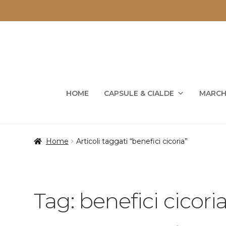
Vai
Vai
alla
al
navigazione
contenuto
HOME
CAPSULE & CIALDE
MARCH
Home
Articoli taggati “benefici cicoria”
Tag:
benefici cicori