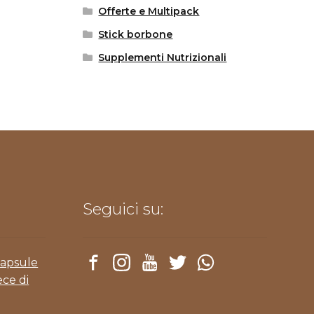
Offerte e Multipack
Stick borbone
Supplementi Nutrizionali
Seguici su:
Capsule
ece di