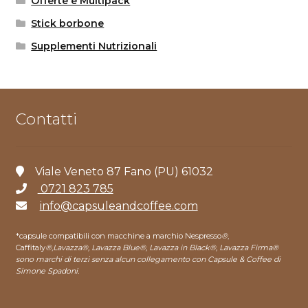
Offerte e Multipack
Stick borbone
Supplementi Nutrizionali
Contatti
Viale Veneto 87 Fano (PU) 61032
0721 823 785
info@capsuleandcoffee.com
*capsule compatibili con macchine a marchio Nespresso
®
,
Caffitaly
®
,
Lavazza®, Lavazza Blue®, Lavazza in Black®, Lavazza Firma®
sono marchi di terzi senza alcun collegamento con Capsule & Coffee di
Simone Spadoni.