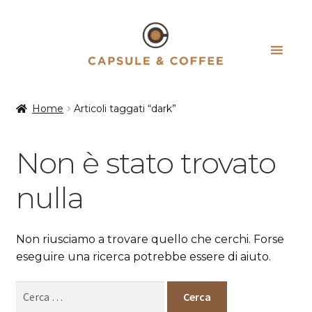
Vai
Vai
alla
al
navigazione
contenuto
Home
Articoli taggati “dark”
Non è stato trovato
nulla
Non riusciamo a trovare quello che cerchi. Forse
eseguire una ricerca potrebbe essere di aiuto.
Ricerca
per: