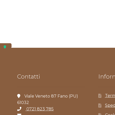
Contatti
Inform
Term
Viale Veneto 87 Fano (PU)
61032
Sped
0721 823 785