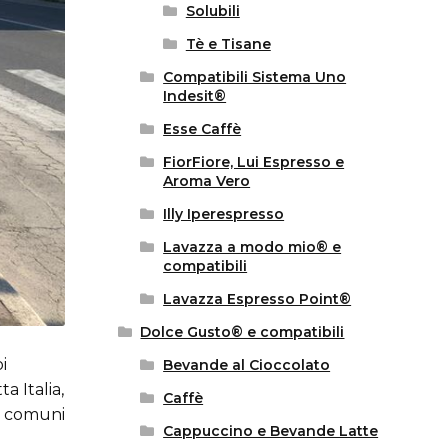
Solubili
Tè e Tisane
Compatibili Sistema Uno
Indesit®
Esse Caffè
FiorFiore, Lui Espresso e
Aroma Vero
Illy Iperespresso
Lavazza a modo mio® e
compatibili
Lavazza Espresso Point®
Dolce Gusto® e compatibili
i
Bevande al Cioccolato
a Italia,
Caffè
ri comuni
Cappuccino e Bevande Latte