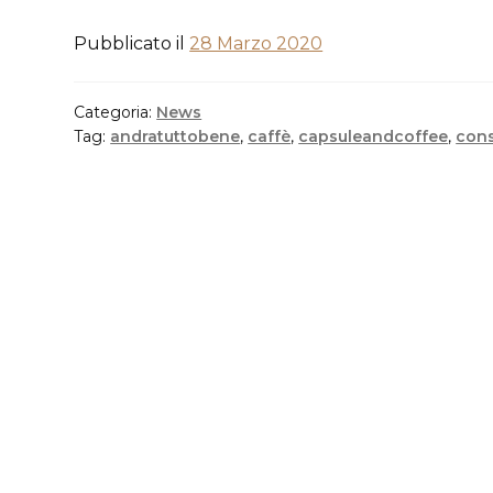
Pubblicato il
28 Marzo 2020
Categoria:
News
Tag:
andratuttobene
,
caffè
,
capsuleandcoffee
,
cons