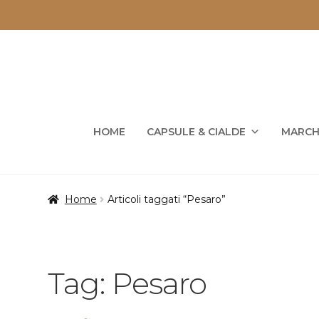
Vai
Vai
alla
al
navigazione
contenuto
HOME
CAPSULE & CIALDE
MARCH
Home
Articoli taggati “Pesaro”
Tag:
Pesaro