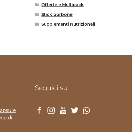
Offerte e Multipack
Stick borbone
Supplementi Nutrizionali
Seguici su:
Capsule
ece di