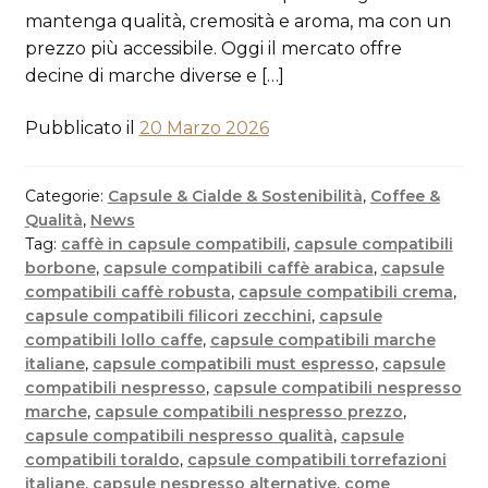
mantenga qualità, cremosità e aroma, ma con un
prezzo più accessibile. Oggi il mercato offre
decine di marche diverse e […]
Pubblicato il
20 Marzo 2026
Categorie:
Capsule & Cialde & Sostenibilità
,
Coffee &
Qualità
,
News
Tag:
caffè in capsule compatibili
,
capsule compatibili
borbone
,
capsule compatibili caffè arabica
,
capsule
compatibili caffè robusta
,
capsule compatibili crema
,
capsule compatibili filicori zecchini
,
capsule
compatibili lollo caffe
,
capsule compatibili marche
italiane
,
capsule compatibili must espresso
,
capsule
compatibili nespresso
,
capsule compatibili nespresso
marche
,
capsule compatibili nespresso prezzo
,
capsule compatibili nespresso qualità
,
capsule
compatibili toraldo
,
capsule compatibili torrefazioni
italiane
,
capsule nespresso alternative
,
come