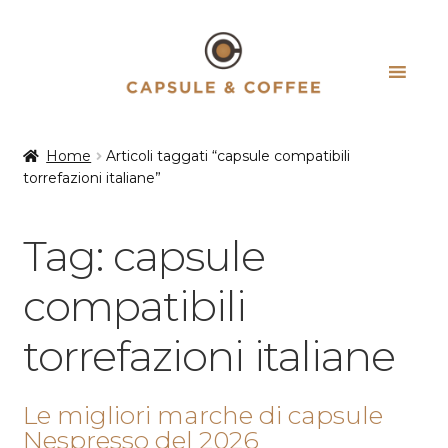
Vai
Vai
alla
al
navigazione
contenuto
Home
Articoli taggati “capsule compatibili
torrefazioni italiane”
Tag:
capsule
compatibili
torrefazioni italiane
Le migliori marche di capsule
Nespresso del 2026