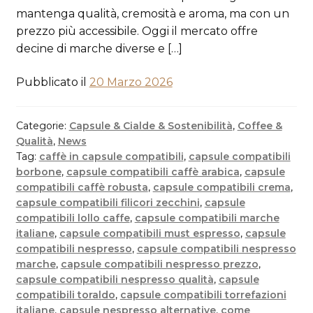
mantenga qualità, cremosità e aroma, ma con un
prezzo più accessibile. Oggi il mercato offre
decine di marche diverse e […]
Pubblicato il
20 Marzo 2026
Categorie:
Capsule & Cialde & Sostenibilità
,
Coffee &
Qualità
,
News
Tag:
caffè in capsule compatibili
,
capsule compatibili
borbone
,
capsule compatibili caffè arabica
,
capsule
compatibili caffè robusta
,
capsule compatibili crema
,
capsule compatibili filicori zecchini
,
capsule
compatibili lollo caffe
,
capsule compatibili marche
italiane
,
capsule compatibili must espresso
,
capsule
compatibili nespresso
,
capsule compatibili nespresso
marche
,
capsule compatibili nespresso prezzo
,
capsule compatibili nespresso qualità
,
capsule
compatibili toraldo
,
capsule compatibili torrefazioni
italiane
,
capsule nespresso alternative
,
come