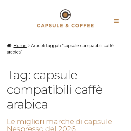
Vai
Vai
alla
al
navigazione
contenuto
Home
Articoli taggati “capsule compatibili caffè
arabica”
Tag:
capsule
compatibili caffè
arabica
Le migliori marche di capsule
Nespresso del 2026