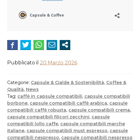
Pubblicato il
20 Marzo 2026
Categorie:
Capsule & Cialde & Sostenibilità
,
Coffee &
Qualità
,
News
Tag:
caffè in capsule compatibili
,
capsule compatibili
borbone
,
capsule compatibili caffè arabica
,
capsule
compatibili caffè robusta
,
capsule compatibili crema
,
capsule compatibili filicori zecchini
,
capsule
compatibili lollo caffe
,
capsule compatibili marche
italiane
,
capsule compatibili must espresso
,
capsule
compatibili nespresso
,
capsule compatibili nespresso