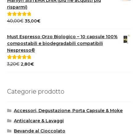
Marilyn SISTEMA DIVA (più ne acquisti più
3,20€.
2,80€.
risparmi)
Il
Il
40,00
€
35,00
€
Valutato
5.00
prezzo
prezzo
su 5
originale
attuale
Must Espresso Orzo Biologico – 10 capsule 100%
era:
è:
compostabili e biodegradabili compatibili
40,00€.
35,00€.
Nespresso®
Il
Il
3,20
€
2,80
€
Valutato
5.00
prezzo
prezzo
su 5
originale
attuale
era:
è:
Categorie prodotto
3,20€.
2,80€.
Accessori, Degustazione, Porta Capsule & Moke
Anticalcare & Lavaggi
Bevande al Cioccolato