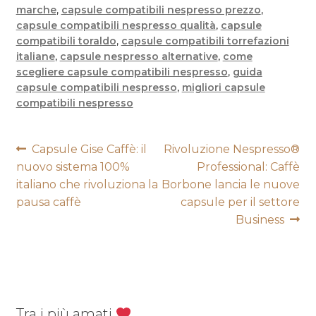
marche
,
capsule compatibili nespresso prezzo
,
capsule compatibili nespresso qualità
,
capsule
compatibili toraldo
,
capsule compatibili torrefazioni
italiane
,
capsule nespresso alternative
,
come
scegliere capsule compatibili nespresso
,
guida
capsule compatibili nespresso
,
migliori capsule
compatibili nespresso
Navigazione
Articolo
Articolo
Capsule Gise Caffè: il
Rivoluzione Nespresso®
precedente:
successivo:
nuovo sistema 100%
Professional: Caffè
articoli
italiano che rivoluziona la
Borbone lancia le nuove
pausa caffè
capsule per il settore
Business
Tra i più amati