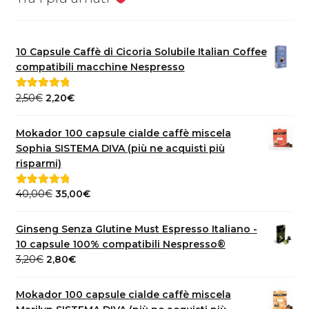
10 Capsule Caffè di Cicoria Solubile Italian Coffee
compatibili macchine Nespresso
Il
Il
2,50
€
2,20
€
Valutato
5.00
prezzo
prezzo
su 5
originale
attuale
Mokador 100 capsule cialde caffè miscela
era:
è:
Sophia SISTEMA DIVA (più ne acquisti più
2,50€.
2,20€.
risparmi)
Il
Il
40,00
€
35,00
€
Valutato
5.00
prezzo
prezzo
su 5
originale
attuale
Ginseng Senza Glutine Must Espresso Italiano -
era:
è:
10 capsule 100% compatibili Nespresso®
40,00€.
35,00€.
Il
Il
3,20
€
2,80
€
prezzo
prezzo
originale
attuale
Mokador 100 capsule cialde caffè miscela
era:
è: