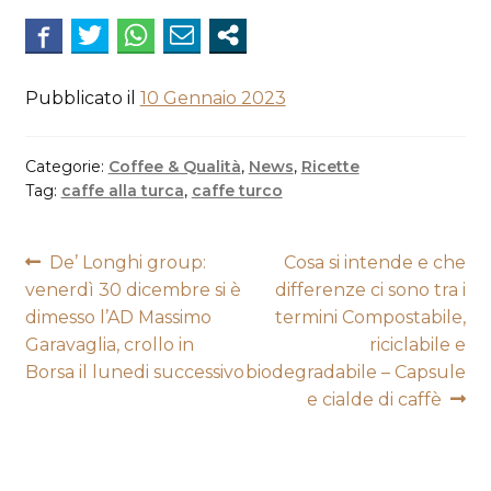
Pubblicato il
10 Gennaio 2023
Categorie:
Coffee & Qualità
,
News
,
Ricette
Tag:
caffe alla turca
,
caffe turco
Navigazione
Articolo
Articolo
De’ Longhi group:
Cosa si intende e che
precedente:
successivo:
venerdì 30 dicembre si è
differenze ci sono tra i
articoli
dimesso l’AD Massimo
termini Compostabile,
Garavaglia, crollo in
riciclabile e
Borsa il lunedi successivo
biodegradabile – Capsule
e cialde di caffè