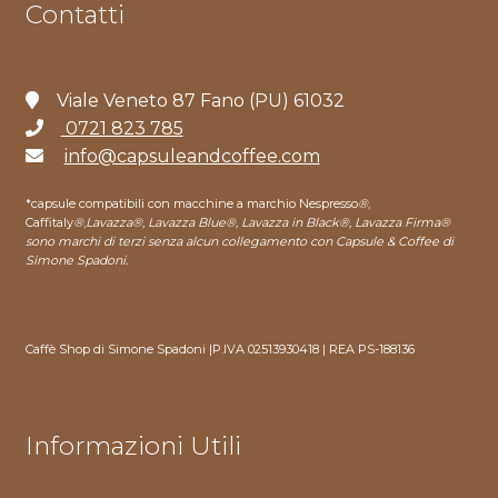
Contatti
Viale Veneto 87 Fano (PU) 61032
0721 823 785
info@capsuleandcoffee.com
*capsule compatibili con macchine a marchio Nespresso
®
,
Caffitaly
®
,
Lavazza®, Lavazza Blue®, Lavazza in Black®, Lavazza Firma®
sono marchi di terzi senza alcun collegamento con Capsule & Coffee di
Simone Spadoni.
Caffè Shop di Simone Spadoni |P.IVA 02513930418 | REA PS-188136
Informazioni Utili