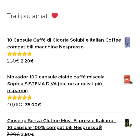
Tra i più amati
10 Capsule Caffè di Cicoria Solubile Italian Coffee
compatibili macchine Nespresso
Il
Il
2,50
€
2,20
€
Valutato
5.00
prezzo
prezzo
su 5
originale
attuale
Mokador 100 capsule cialde caffè miscela
era:
è:
Sophia SISTEMA DIVA (più ne acquisti più
2,50€.
2,20€.
risparmi)
Il
Il
40,00
€
35,00
€
Valutato
5.00
prezzo
prezzo
su 5
originale
attuale
Ginseng Senza Glutine Must Espresso Italiano -
era:
è:
10 capsule 100% compatibili Nespresso®
40,00€.
35,00€.
Il
Il
3,20
€
2,80
€