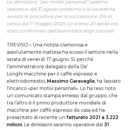
Le dimissioni, “per motivi personali” saranno
operative dal 31 agosto prossimo e la società ha
avviato le procedure per la successione. Era in
carica dal 1° maggio 2020. Lo scorso 20 aprile era
stato confermato dall’assemblea degli azionisti
TREVISO – Una notizia clamorosa e
assolutamente inattesa ha scosso il settore nella
serata di venerdì 17 giugno. Sì perché
l’amministratore delegato della De’
Longhi macchine per il caffè espresso e
elettrodomestici,
Massimo Garavaglia
, ha lasciato
l’incarico «per motivi personali». Lo ha reso noto
un comunicato stampa emesso dal gruppo, che
tra l’altro è il primo produttore mondiale di
macchine per caffè espresso da casa ed ha
presentato di recente un
fatturato 2021 a 3.222
milioni
. Le dimissioni saranno operative dal
31