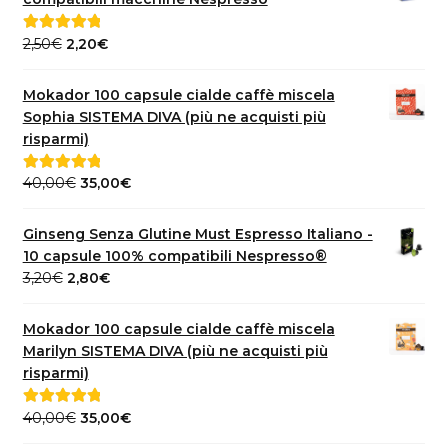
Il
Il
2,50
€
2,20
€
Valutato
5.00
prezzo
prezzo
su 5
originale
attuale
Mokador 100 capsule cialde caffè miscela
era:
è:
Sophia SISTEMA DIVA (più ne acquisti più
2,50€.
2,20€.
risparmi)
Il
Il
40,00
€
35,00
€
Valutato
5.00
prezzo
prezzo
su 5
originale
attuale
Ginseng Senza Glutine Must Espresso Italiano -
era:
è:
10 capsule 100% compatibili Nespresso®
40,00€.
35,00€.
Il
Il
3,20
€
2,80
€
prezzo
prezzo
originale
attuale
Mokador 100 capsule cialde caffè miscela
era:
è:
Marilyn SISTEMA DIVA (più ne acquisti più
3,20€.
2,80€.
risparmi)
Il
Il
40,00
€
35,00
€
Valutato
5.00
prezzo
prezzo
su 5