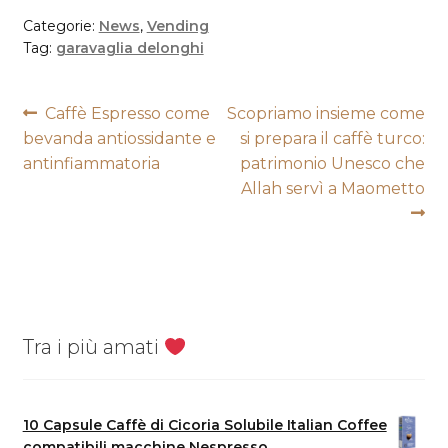
Categorie:
News
,
Vending
Tag:
garavaglia delonghi
Navigazione
Articolo
Articolo
Caffè Espresso come
Scopriamo insieme come
precedente:
successivo:
bevanda antiossidante e
si prepara il caffè turco:
articoli
antinfiammatoria
patrimonio Unesco che
Allah servì a Maometto
Tra i più amati
10 Capsule Caffè di Cicoria Solubile Italian Coffee
compatibili macchine Nespresso