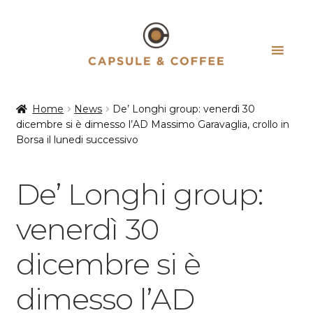
Vai
Vai
alla
al
navigazione
contenuto
Home
News
De’ Longhi group: venerdì 30
dicembre si è dimesso l’AD Massimo Garavaglia, crollo in
Borsa il lunedi successivo
De’ Longhi group:
venerdì 30
dicembre si è
dimesso l’AD