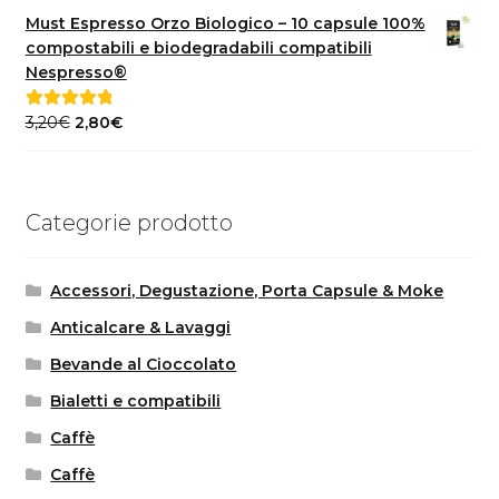
originale
attuale
Must Espresso Orzo Biologico – 10 capsule 100%
era:
è:
compostabili e biodegradabili compatibili
40,00€.
35,00€.
Nespresso®
Il
Il
3,20
€
2,80
€
Valutato
5.00
prezzo
prezzo
su 5
originale
attuale
era:
è:
Categorie prodotto
3,20€.
2,80€.
Accessori, Degustazione, Porta Capsule & Moke
Anticalcare & Lavaggi
Bevande al Cioccolato
Bialetti e compatibili
Caffè
Caffè