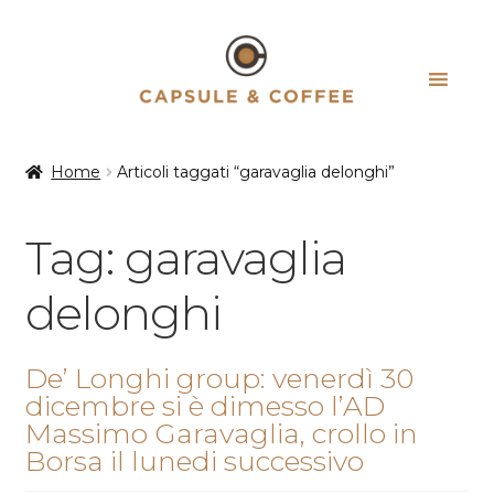
Vai
Vai
alla
al
navigazione
contenuto
Home
Articoli taggati “garavaglia delonghi”
Tag:
garavaglia
delonghi
De’ Longhi group: venerdì 30
dicembre si è dimesso l’AD
Massimo Garavaglia, crollo in
Borsa il lunedi successivo