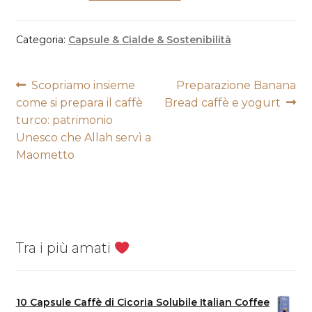
Categoria:
Capsule & Cialde & Sostenibilità
Navigazione
Articolo
Articolo
Scopriamo insieme
Preparazione Banana
precedente:
successivo:
come si prepara il caffè
Bread caffè e yogurt
articoli
turco: patrimonio
Unesco che Allah servì a
Maometto
Tra i più amati
10 Capsule Caffè di Cicoria Solubile Italian Coffee