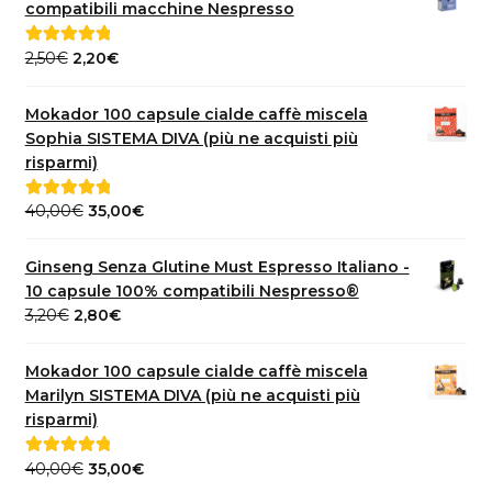
compatibili macchine Nespresso
Il
Il
2,50
€
2,20
€
Valutato
5.00
prezzo
prezzo
su 5
originale
attuale
Mokador 100 capsule cialde caffè miscela
era:
è:
Sophia SISTEMA DIVA (più ne acquisti più
2,50€.
2,20€.
risparmi)
Il
Il
40,00
€
35,00
€
Valutato
5.00
prezzo
prezzo
su 5
originale
attuale
Ginseng Senza Glutine Must Espresso Italiano -
era:
è:
10 capsule 100% compatibili Nespresso®
40,00€.
35,00€.
Il
Il
3,20
€
2,80
€
prezzo
prezzo
originale
attuale
Mokador 100 capsule cialde caffè miscela
era:
è:
Marilyn SISTEMA DIVA (più ne acquisti più
3,20€.
2,80€.
risparmi)
Il
Il
40,00
€
35,00
€
Valutato
5.00
su 5