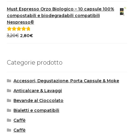
prezzo
prezzo
originale
attuale
Must Espresso Orzo Biologico – 10 capsule 100%
era:
è:
compostabili e biodegradabili compatibili
40,00€.
35,00€.
Nespresso®
Il
Il
3,20
€
2,80
€
Valutato
5.00
prezzo
prezzo
su 5
originale
attuale
era:
è:
Categorie prodotto
3,20€.
2,80€.
Accessori, Degustazione, Porta Capsule & Moke
Anticalcare & Lavaggi
Bevande al Cioccolato
Bialetti e compatibili
Caffè
Caffè