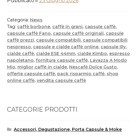
Pubblicato il
23 Giugno 2026
Categoria:
News
Tag:
caffè borbone
,
caffè in grani
,
capsule caffè
,
capsule caffè Fano
,
capsule caffè originali
,
capsule
caffè prezzi
,
capsule compatibili
,
capsule compatibili
nespresso
,
capsule e cialde caffè online
,
capsule Illy
,
cialde caffè
,
cialde ESE 44mm
,
cialde Kimbo
,
espresso
napoletano
,
fornitura capsule caffè
,
Lavazza A Modo
Mio
,
miglior caffè in cialde
,
Nescafé Dolce Gusto
,
offerte capsule caffè
,
pack risparmio caffè
,
shop
online caffè
,
vendita capsule caffè
CATEGORIE PRODOTTI
Accessori, Degustazione, Porta Capsule & Moke