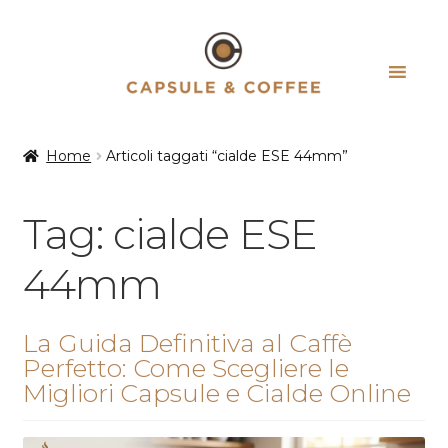
Vai
Vai
alla
al
navigazione
contenuto
Home
Articoli taggati “cialde ESE 44mm”
Tag:
cialde ESE
44mm
La Guida Definitiva al Caffè
Perfetto: Come Scegliere le
Migliori Capsule e Cialde Online