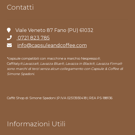
Contatti
Viale Veneto 87 Fano (PU) 61032
0721 823 785
info@capsuleandcoffee.com
*capsule compatibili con macchine a marchio Nespresso
®
,
Caffitaly
®
,
Lavazza®, Lavazza Blue®, Lavazza in Black®, Lavazza Firma®
sono marchi di terzi senza alcun collegamento con Capsule & Coffee di
Simone Spadoni.
Caffè Shop di Simone Spadoni |P.IVA 02513930418 | REA PS-188136
Informazioni Utili