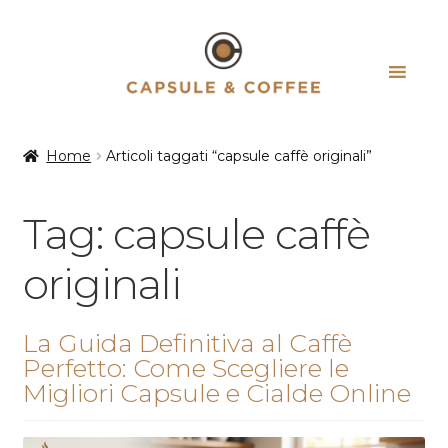
Vai
Vai
alla
al
navigazione
contenuto
Home
Articoli taggati “capsule caffè originali”
Tag:
capsule caffè
originali
La Guida Definitiva al Caffè
Perfetto: Come Scegliere le
Migliori Capsule e Cialde Online