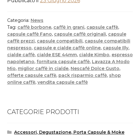
Pubblicato il
23 Giugno 2026
Categoria:
News
Tag:
caffè borbone
,
caffè in grani
,
capsule caffè
,
capsule caffè Fano
,
capsule caffè originali
,
capsule
caffè prezzi
,
capsule compatibili
,
capsule compatibili
nespresso
,
capsule e cialde caffè online
,
capsule Illy
,
cialde caffè
,
cialde ESE 44mm
,
cialde Kimbo
,
espresso
napoletano
,
fornitura capsule caffè
,
Lavazza A Modo
Mio
,
miglior caffè in cialde
,
Nescafé Dolce Gusto
,
offerte capsule caffè
,
pack risparmio caffè
,
shop
online caffè
,
vendita capsule caffè
CATEGORIE PRODOTTI
Accessori, Degustazione, Porta Capsule & Moke