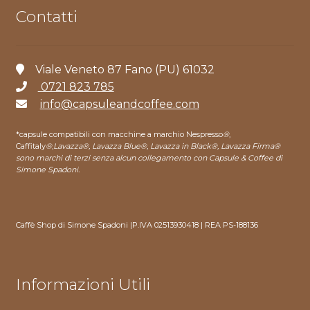
Contatti
Viale Veneto 87 Fano (PU) 61032
0721 823 785
info@capsuleandcoffee.com
*capsule compatibili con macchine a marchio Nespresso
®
,
Caffitaly
®
,
Lavazza®, Lavazza Blue®, Lavazza in Black®, Lavazza Firma®
sono marchi di terzi senza alcun collegamento con Capsule & Coffee di
Simone Spadoni.
Caffè Shop di Simone Spadoni |P.IVA 02513930418 | REA PS-188136
Informazioni Utili