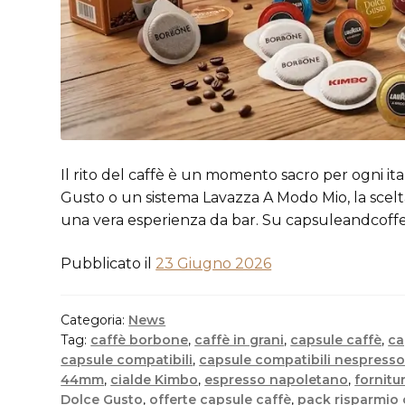
Il rito del caffè è un momento sacro per ogni i
Gusto o un sistema Lavazza A Modo Mio, la scelta
una vera esperienza da bar. Su capsuleandcoffee
Pubblicato il
23 Giugno 2026
Categoria:
News
Tag:
caffè borbone
,
caffè in grani
,
capsule caffè
,
ca
capsule compatibili
,
capsule compatibili nespress
44mm
,
cialde Kimbo
,
espresso napoletano
,
fornitu
Dolce Gusto
,
offerte capsule caffè
,
pack risparmio 