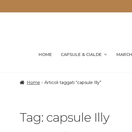
Vai
Vai
alla
al
navigazione
contenuto
HOME
CAPSULE & CIALDE
MARCH
Home
Articoli taggati “capsule Illy”
Tag:
capsule Illy