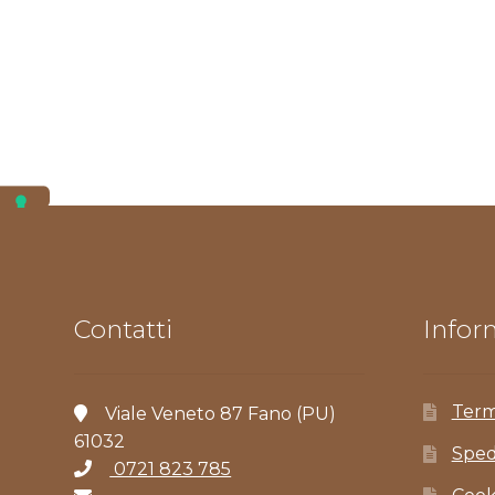
Contatti
Inform
Term
Viale Veneto 87 Fano (PU)
61032
Sped
0721 823 785