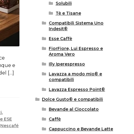
Solubili
Tè e Tisane
Compatibili Sistema Uno
Indesit®
Esse Caffè
FiorFiore, Lui Espresso e
Aroma Vero
lce
Illy Iperespresso
unque e
el […]
Lavazza a modo mio® e
compatibili
Lavazza Espresso Point®
Dolce Gusto® e compatibili
Bevande al Cioccolato
i
,
de ESE
Caffè
,
Nescafé
Cappuccino e Bevande Latte