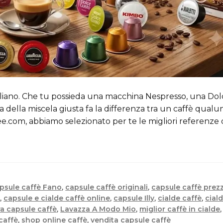
taliano. Che tu possieda una macchina Nespresso, una Do
 della miscela giusta fa la differenza tra un caffè qual
.com, abbiamo selezionato per te le migliori referenze d
psule caffè Fano
,
capsule caffè originali
,
capsule caffè prezz
o
,
capsule e cialde caffè online
,
capsule Illy
,
cialde caffè
,
cial
ra capsule caffè
,
Lavazza A Modo Mio
,
miglior caffè in cialde
caffè
,
shop online caffè
,
vendita capsule caffè