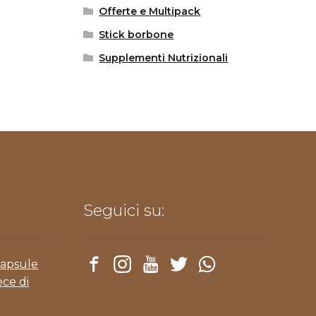
Offerte e Multipack
Stick borbone
Supplementi Nutrizionali
Seguici su:
Capsule
ece di