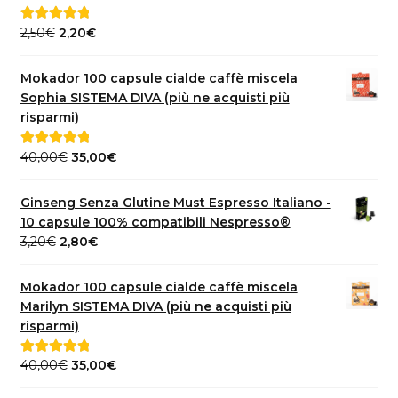
Il
Il
2,50
€
2,20
€
Valutato
5.00
prezzo
prezzo
su 5
originale
attuale
Mokador 100 capsule cialde caffè miscela
era:
è:
Sophia SISTEMA DIVA (più ne acquisti più
2,50€.
2,20€.
risparmi)
Il
Il
40,00
€
35,00
€
Valutato
5.00
prezzo
prezzo
su 5
originale
attuale
Ginseng Senza Glutine Must Espresso Italiano -
era:
è:
10 capsule 100% compatibili Nespresso®
40,00€.
35,00€.
Il
Il
3,20
€
2,80
€
prezzo
prezzo
originale
attuale
Mokador 100 capsule cialde caffè miscela
era:
è:
Marilyn SISTEMA DIVA (più ne acquisti più
3,20€.
2,80€.
risparmi)
Il
Il
40,00
€
35,00
€
Valutato
5.00
prezzo
prezzo
su 5