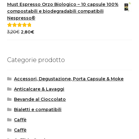
originale
attuale
Must Espresso Orzo Biologico – 10 capsule 100%
era:
è:
compostabili e biodegradabili compatibili
40,00€.
35,00€.
Nespresso®
Il
Il
3,20
€
2,80
€
Valutato
5.00
prezzo
prezzo
su 5
originale
attuale
era:
è:
Categorie prodotto
3,20€.
2,80€.
Accessori, Degustazione, Porta Capsule & Moke
Anticalcare & Lavaggi
Bevande al Cioccolato
Bialetti e compatibili
Caffè
Caffè