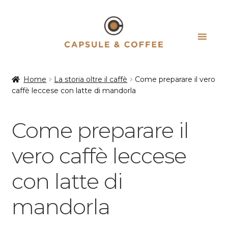
Vai
Vai
alla
al
navigazione
contenuto
Home
La storia oltre il caffè
Come preparare il vero
caffè leccese con latte di mandorla
Come preparare il
vero caffè leccese
con latte di
mandorla