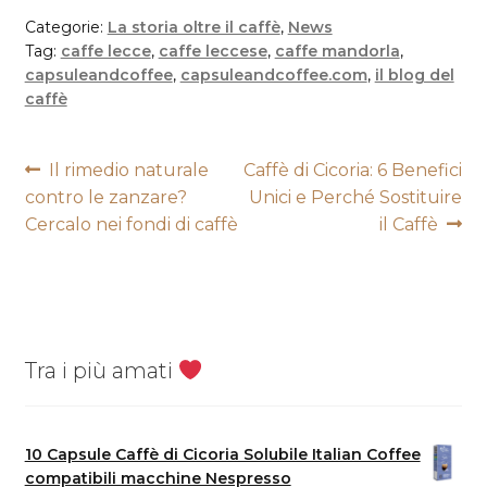
Categorie:
La storia oltre il caffè
,
News
Tag:
caffe lecce
,
caffe leccese
,
caffe mandorla
,
capsuleandcoffee
,
capsuleandcoffee.com
,
il blog del
caffè
Navigazione
Articolo
Articolo
Il rimedio naturale
Caffè di Cicoria: 6 Benefici
precedente:
successivo:
contro le zanzare?
Unici e Perché Sostituire
articoli
Cercalo nei fondi di caffè
il Caffè
Tra i più amati
10 Capsule Caffè di Cicoria Solubile Italian Coffee
compatibili macchine Nespresso