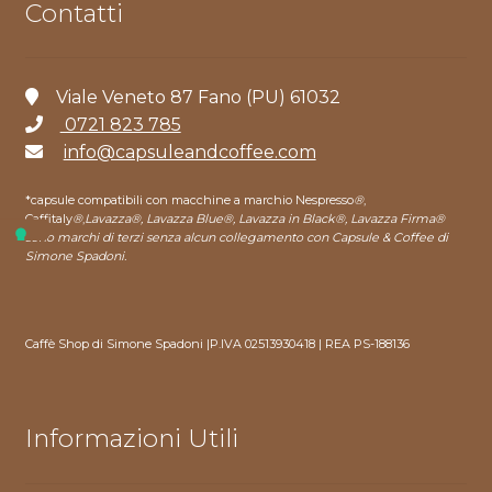
Contatti
Viale Veneto 87 Fano (PU) 61032
0721 823 785
info@capsuleandcoffee.com
*capsule compatibili con macchine a marchio Nespresso
®
,
Caffitaly
®
,
Lavazza®, Lavazza Blue®, Lavazza in Black®, Lavazza Firma®
sono marchi di terzi senza alcun collegamento con Capsule & Coffee di
Simone Spadoni.
Caffè Shop di Simone Spadoni |P.IVA 02513930418 | REA PS-188136
Informazioni Utili