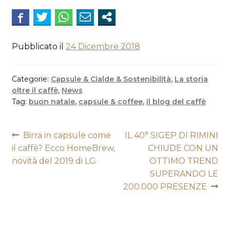
Pubblicato il
24 Dicembre 2018
Categorie:
Capsule & Cialde & Sostenibilità
,
La storia
oltre il caffè
,
News
Tag:
buon natale
,
capsule & coffee
,
il blog del caffè
Navigazione
Articolo
Articolo
Birra in capsule come
IL 40° SIGEP DI RIMINI
precedente:
successivo:
il caffè? Ecco HomeBrew,
CHIUDE CON UN
articoli
novità del 2019 di LG
OTTIMO TREND
SUPERANDO LE
200.000 PRESENZE