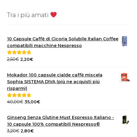
Tra i più amati
10 Capsule Caffè di Cicoria Solubile Italian Coffee
compatibili macchine Nespresso
Il
Il
2,50
€
2,20
€
Valutato
5.00
prezzo
prezzo
su 5
originale
attuale
Mokador 100 capsule cialde caffè miscela
era:
è:
Sophia SISTEMA DIVA (più ne acquisti più
2,50€.
2,20€.
risparmi)
Il
Il
40,00
€
35,00
€
Valutato
5.00
prezzo
prezzo
su 5
originale
attuale
Ginseng Senza Glutine Must Espresso Italiano -
era:
è:
10 capsule 100% compatibili Nespresso®
40,00€.
35,00€.
Il
Il
3,20
€
2,80
€