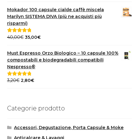
prezzo
prezzo
originale
attuale
Mokador 100 capsule cialde caffè miscela
era:
è:
Marilyn SISTEMA DIVA (più ne acquisti più
3,20€.
2,80€.
risparmi)
Il
Il
40,00
€
35,00
€
Valutato
5.00
prezzo
prezzo
su 5
originale
attuale
Must Espresso Orzo Biologico – 10 capsule 100%
era:
è:
compostabili e biodegradabili compatibili
40,00€.
35,00€.
Nespresso®
Il
Il
3,20
€
2,80
€
Valutato
5.00
prezzo
prezzo
su 5
originale
attuale
era:
è:
Categorie prodotto
3,20€.
2,80€.
Accessori, Degustazione, Porta Capsule & Moke
Anticalcare & Lavaggi