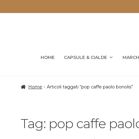
Vai
Vai
alla
al
navigazione
contenuto
HOME
CAPSULE & CIALDE
MARCH
Home
Articoli taggati “pop caffe paolo bonolis”
Tag:
pop caffe paol