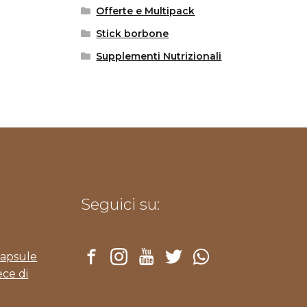
Offerte e Multipack
Stick borbone
Supplementi Nutrizionali
Seguici su:
Capsule
ece di