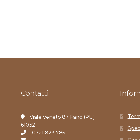
Contatti
Inform
Term
Viale Veneto 87 Fano (PU)
61032
Sped
0721 823 785