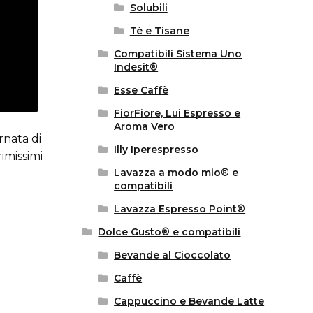
Solubili
Tè e Tisane
Compatibili Sistema Uno
Indesit®
Esse Caffè
FiorFiore, Lui Espresso e
Aroma Vero
rnata di
Illy Iperespresso
imissimi
Lavazza a modo mio® e
compatibili
Lavazza Espresso Point®
Dolce Gusto® e compatibili
Bevande al Cioccolato
Caffè
Cappuccino e Bevande Latte