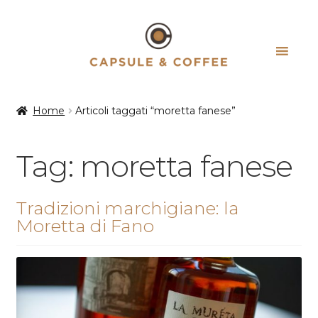
Vai
Vai
alla
al
navigazione
contenuto
Home
Articoli taggati “moretta fanese”
Tag:
moretta fanese
Tradizioni marchigiane: la
Moretta di Fano