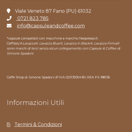
Viale Veneto 87 Fano (PU) 61032
0721 823 785
info@capsuleandcoffee.com
*capsule compatibili con macchine a marchio Nespresso
®
,
Caffitaly
®
,
Lavazza®, Lavazza Blue®, Lavazza in Black®, Lavazza Firma®
sono marchi di terzi senza alcun collegamento con Capsule & Coffee di
Simone Spadoni.
Caffè Shop di Simone Spadoni |P.IVA 02513930418 | REA PS-188136
Informazioni Utili
Termini & Condizioni