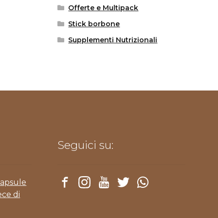
Offerte e Multipack
Stick borbone
Supplementi Nutrizionali
Seguici su:
Capsule
ece di