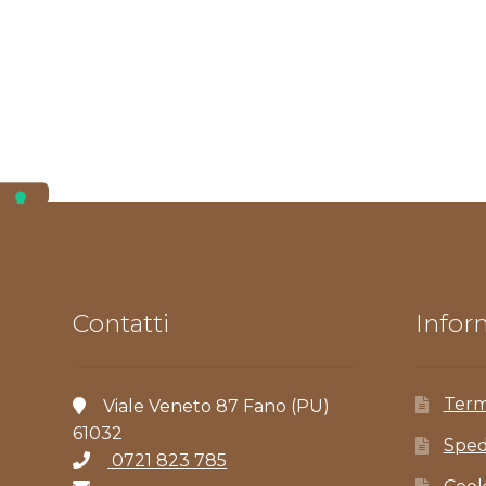
Contatti
Inform
Term
Viale Veneto 87 Fano (PU)
61032
Sped
0721 823 785