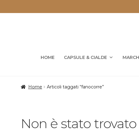
Vai
Vai
alla
al
navigazione
contenuto
HOME
CAPSULE & CIALDE
MARCH
Home
Articoli taggati “fanocorre”
Non è stato trovato