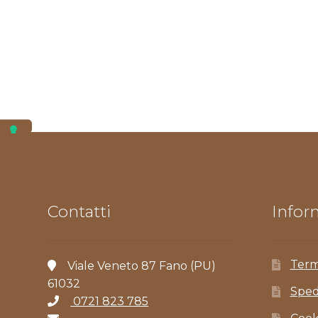
Contatti
Inform
Term
Viale Veneto 87 Fano (PU)
61032
Sped
0721 823 785