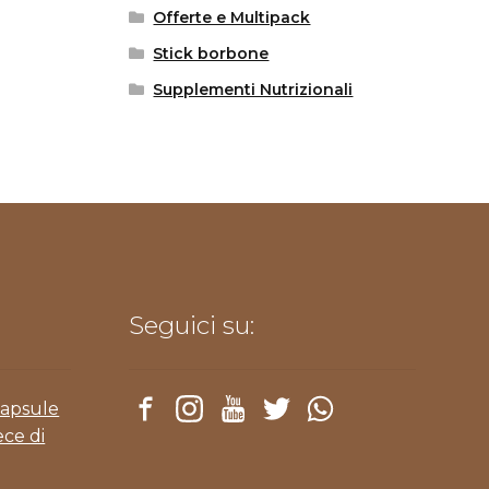
Offerte e Multipack
Stick borbone
Supplementi Nutrizionali
Seguici su:
Capsule
ece di