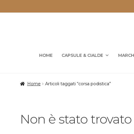
Vai
Vai
alla
al
navigazione
contenuto
HOME
CAPSULE & CIALDE
MARCH
Home
Articoli taggati “corsa podistica”
Non è stato trovato