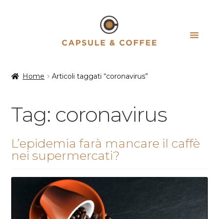
Vai
Vai
alla
al
navigazione
contenuto
Home
Articoli taggati “coronavirus”
Tag:
coronavirus
L’epidemia farà mancare il caffè
nei supermercati?