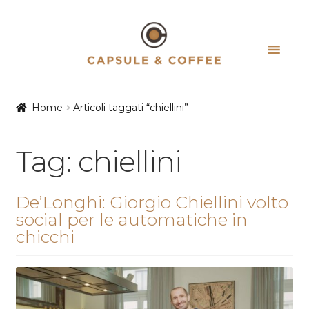
Vai
Vai
alla
al
navigazione
contenuto
Home
Articoli taggati “chiellini”
Tag:
chiellini
De’Longhi: Giorgio Chiellini volto
social per le automatiche in
chicchi