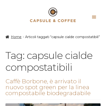
Vai
Vai
alla
al
navigazione
contenuto
Home
Articoli taggati “capsule cialde compostatibili”
Tag:
capsule cialde
compostatibili
Caffè Borbone, è arrivato il
nuovo spot green per la linea
compostabile biodegradabile