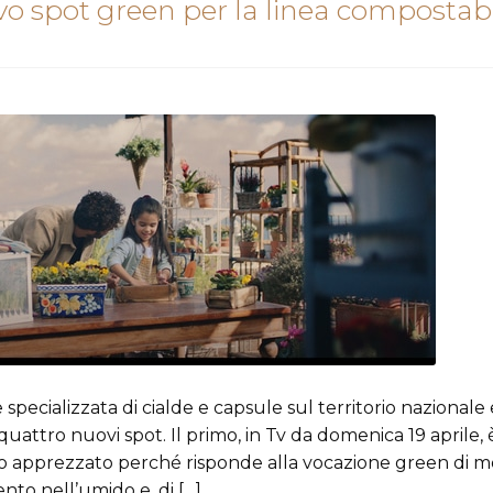
ovo spot green per la linea compostab
pecializzata di cialde e capsule sul territorio nazionale 
uattro nuovi spot. Il primo, in Tv da domenica 19 aprile, 
to apprezzato perché risponde alla vocazione green di mo
o nell’umido e, di […]