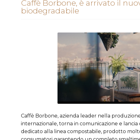
Caffè Borbone, è arrivato il nu
biodegradabile
Caffè Borbone, azienda leader nella produzione s
internazionale, torna in comunicazione e lancia q
dedicato alla linea compostabile, prodotto mol
consumatori garantendo un completo smaltiment