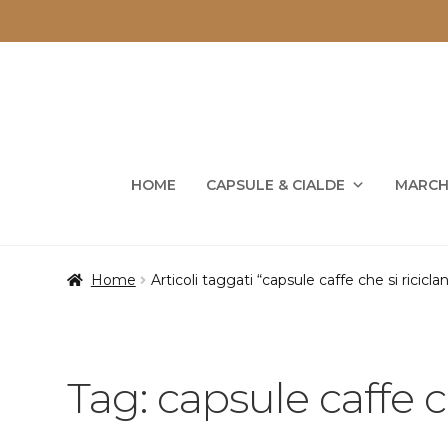
Vai
Vai
alla
al
navigazione
contenuto
HOME
CAPSULE & CIALDE
MARCH
Home
Articoli taggati “capsule caffe che si ricicla
Tag:
capsule caffe c