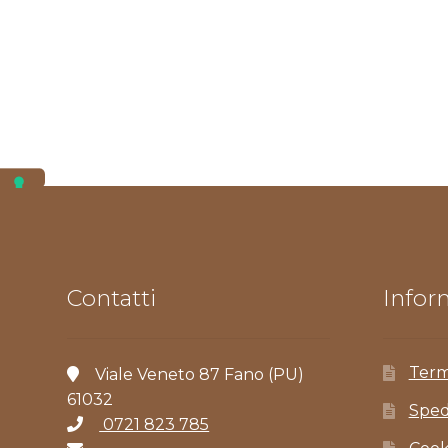
Contatti
Inform
Term
Viale Veneto 87 Fano (PU)
61032
Sped
0721 823 785