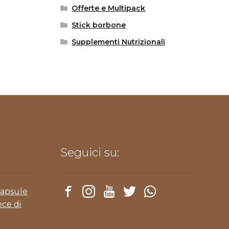
Offerte e Multipack
Stick borbone
Supplementi Nutrizionali
Seguici su:
Capsule
ece di