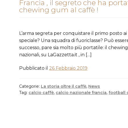
Francia , il segreto che ha porta
chewing gum al caffè !
L’arma segreta per conquistare il primo posto ai
speciale? Una squadra di fuoriclasse? Può essere
successo, pare sia molto più portatile: il chewin
nazionali, su LaGazzetta.it , in […]
Pubblicato il
26 Febbraio 2019
Categorie:
La storia oltre il caffè
,
News
Tag:
calcio caffè
,
calcio nazionale francia
,
football 