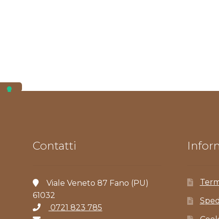
Contatti
Inform
Term
Viale Veneto 87 Fano (PU)
61032
Sped
0721 823 785