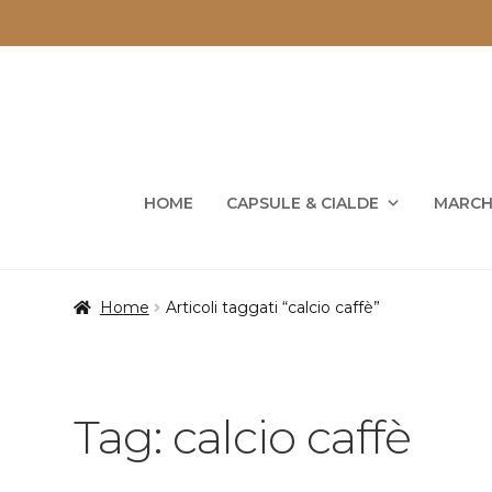
Vai
Vai
alla
al
navigazione
contenuto
HOME
CAPSULE & CIALDE
MARCH
Home
Articoli taggati “calcio caffè”
Tag:
calcio caffè