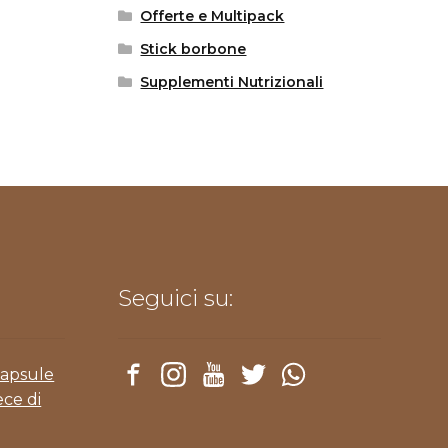
Offerte e Multipack
Stick borbone
Supplementi Nutrizionali
Seguici su:
Capsule
ece di