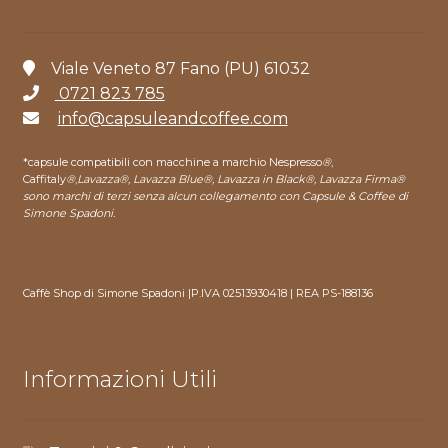
Viale Veneto 87 Fano (PU) 61032
0721 823 785
info@capsuleandcoffee.com
*capsule compatibili con macchine a marchio Nespresso
®
,
Caffitaly
®
,
Lavazza®, Lavazza Blue®, Lavazza in Black®, Lavazza Firma®
sono marchi di terzi senza alcun collegamento con Capsule & Coffee di
Simone Spadoni.
Caffè Shop di Simone Spadoni |P.IVA 02513930418 | REA PS-188136
Informazioni Utili