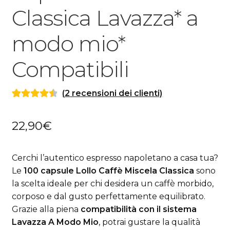
Classica Lavazza* a
modo mio*
Compatibili
(
2
recensioni dei clienti)
Valutato
2
4.50
su 5 su
22,90
€
base di
recensioni
Cerchi l’autentico espresso napoletano a casa tua?
Le
100 capsule Lollo Caffè Miscela Classica
sono
la scelta ideale per chi desidera un caffè morbido,
corposo e dal gusto perfettamente equilibrato.
Grazie alla piena
compatibilità con il sistema
Lavazza A Modo Mio
, potrai gustare la qualità