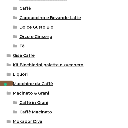
Caffè
Cappuccino e Bevande Latte
Dolce Gusto Bio
Orzo e Ginseng
Tè
Gise Caffè
Kit Bicchierini palette e zucchero
Liquori
Macchine da Caffè
Macinato & Grani
Caffè in Grani
Caffè Macinato
Mokador Diva