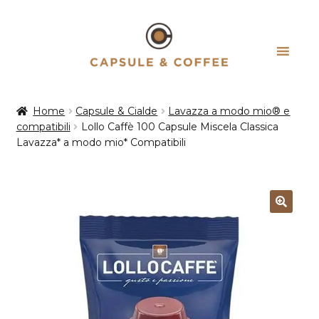
Vai
Vai
alla
al
navigazione
contenuto
Home
Capsule & Cialde
Lavazza a modo mio® e
compatibili
Lollo Caffè 100 Capsule Miscela Classica
Lavazza* a modo mio* Compatibili