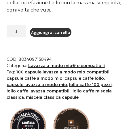
della torrefazione Lollo con la massima semplicità,
ogni volta che vuoi.
Lollo
Aggiungi al carrello
Caffè
100
Capsule
Miscela
COD:
8034097150494
Classica
Categoria:
Lavazza a modo mio® e compatibili
Lavazza*
Tag:
100 capsule lavazza a modo mio compatibili
,
capsule caffe a modo mio
,
capsule caffe lollo
,
a
capsule lavazza a modo mio
,
lollo caffe 100 pezzi
,
modo
lollo caffe lavazza compatibili
,
lollo caffe miscela
mio*
classica
,
miscela classica capsule
Compatibili
quantità