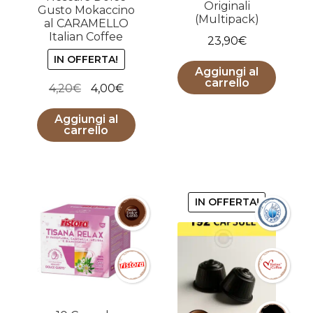
Originali
Gusto Mokaccino
(Multipack)
al CARAMELLO
Italian Coffee
23,90
€
IN OFFERTA!
Aggiungi al
carrello
Il
Il
4,20
€
4,00
€
prezzo
prezzo
Aggiungi al
originale
attuale
carrello
era:
è:
4,20€.
4,00€.
IN OFFERTA!