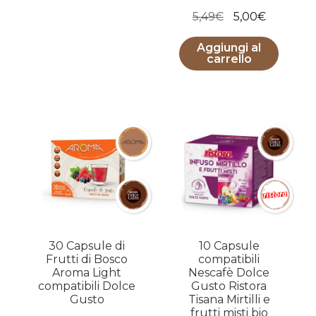
5,00€.
3,00€.
Il
Il
5,49
€
5,00
€
prezzo
prezzo
Aggiungi al
originale
attuale
carrello
era:
è:
5,49€.
5,00€.
30 Capsule di
10 Capsule
Frutti di Bosco
compatibili
Aroma Light
Nescafè Dolce
compatibili Dolce
Gusto Ristora
Gusto
Tisana Mirtilli e
frutti misti bio