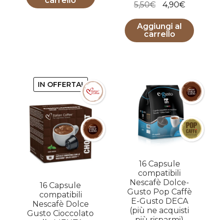
carrello
Il
Il
5,50
€
4,90
€
prezzo
prezzo
Aggiungi al
originale
attuale
carrello
era:
è:
5,50€.
4,90€.
IN OFFERTA!
16 Capsule
compatibili
Nescafè Dolce-
16 Capsule
Gusto Pop Caffè
compatibili
E-Gusto DECA
Nescafè Dolce
(più ne acquisti
Gusto Cioccolato
più risparmi)