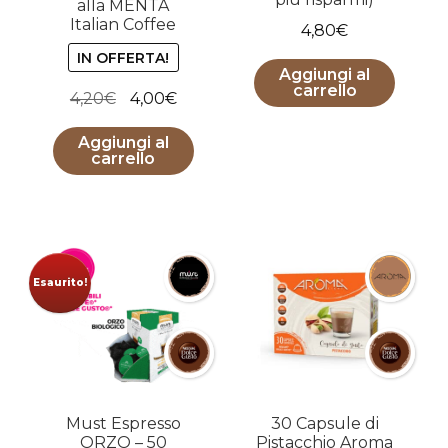
alla MENTA
Italian Coffee
4,80
€
IN OFFERTA!
Aggiungi al
carrello
Il
Il
4,20
€
4,00
€
prezzo
prezzo
Aggiungi al
originale
attuale
carrello
era:
è:
4,20€.
4,00€.
Esaurito!
Must Espresso
30 Capsule di
ORZO – 50
Pistacchio Aroma