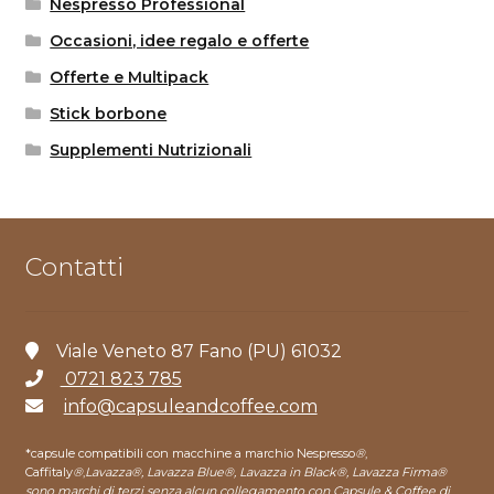
Nespresso Professional
Occasioni, idee regalo e offerte
Offerte e Multipack
Stick borbone
Supplementi Nutrizionali
Contatti
Viale Veneto 87 Fano (PU) 61032
0721 823 785
info@capsuleandcoffee.com
*capsule compatibili con macchine a marchio Nespresso
®
,
Caffitaly
®
,
Lavazza®, Lavazza Blue®, Lavazza in Black®, Lavazza Firma®
sono marchi di terzi senza alcun collegamento con Capsule & Coffee di