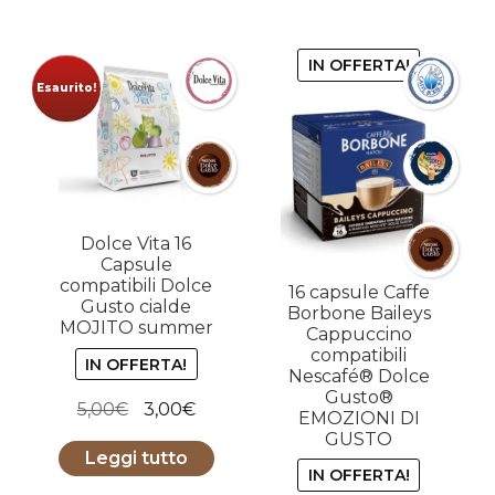
IN OFFERTA!
Esaurito!
Dolce Vita 16
Capsule
compatibili Dolce
16 capsule Caffe
Gusto cialde
Borbone Baileys
MOJITO summer
Cappuccino
compatibili
IN OFFERTA!
Nescafé® Dolce
Gusto®
Il
Il
5,00
€
3,00
€
EMOZIONI DI
prezzo
prezzo
GUSTO
Leggi tutto
originale
attuale
IN OFFERTA!
era:
è: