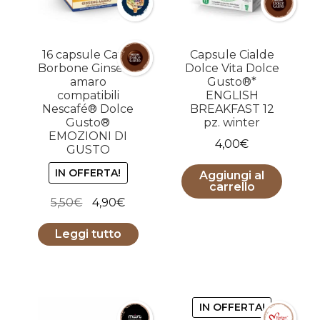
16 capsule Caffe
Capsule Cialde
Borbone Ginseng
Dolce Vita Dolce
amaro
Gusto®*
compatibili
ENGLISH
Nescafé® Dolce
BREAKFAST 12
Gusto®
pz. winter
EMOZIONI DI
4,00
€
GUSTO
IN OFFERTA!
Aggiungi al
carrello
Il
Il
5,50
€
4,90
€
prezzo
prezzo
Leggi tutto
originale
attuale
era:
è:
5,50€.
4,90€.
IN OFFERTA!