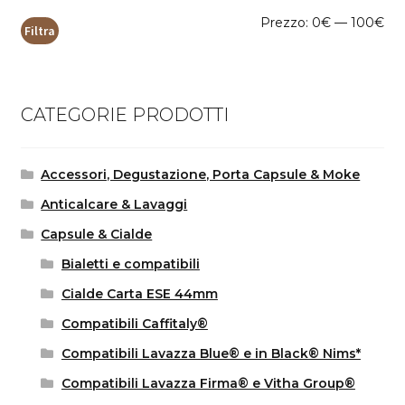
Pr
Pr
Prezzo:
0€
—
100€
Filtra
Mi
Ma
CATEGORIE PRODOTTI
Accessori, Degustazione, Porta Capsule & Moke
Anticalcare & Lavaggi
Capsule & Cialde
Bialetti e compatibili
Cialde Carta ESE 44mm
Compatibili Caffitaly®
Compatibili Lavazza Blue® e in Black® Nims*
Compatibili Lavazza Firma® e Vitha Group®