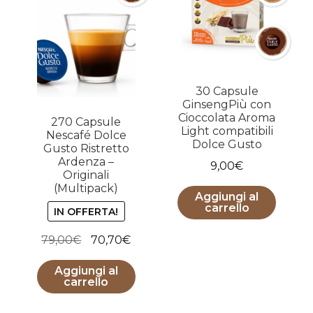
30 Capsule
GinsengPiù con
Cioccolata Aroma
270 Capsule
Light compatibili
Nescafé Dolce
Dolce Gusto
Gusto Ristretto
Ardenza –
9,00
€
Originali
(Multipack)
Aggiungi al
carrello
IN OFFERTA!
Il
Il
79,00
€
70,70
€
prezzo
prezzo
Aggiungi al
originale
attuale
carrello
era:
è:
79,00€.
70,70€.