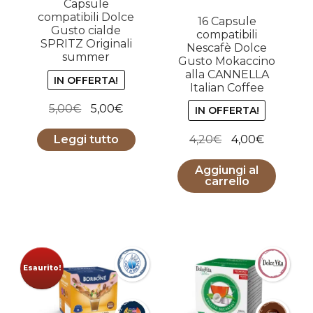
Capsule
compatibili Dolce
16 Capsule
Gusto cialde
compatibili
SPRITZ Originali
Nescafè Dolce
summer
Gusto Mokaccino
alla CANNELLA
IN OFFERTA!
Italian Coffee
Il
Il
5,00
€
5,00
€
IN OFFERTA!
prezzo
prezzo
Il
Il
4,20
€
4,00
€
Leggi tutto
originale
attuale
prezzo
prezzo
era:
è:
Aggiungi al
originale
attuale
5,00€.
5,00€.
carrello
era:
è:
4,20€.
4,00€.
Esaurito!