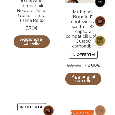
10 Capsule
compatibili
Nescafè Dolce
Multipack
Gusto Ristora
Bundle 12
Tisana Relax
confezioni a
scelta – 192
3,70
€
capsule
compatibili Dolce
Aggiungi al
Gusto®
carrello
compatibili
IN OFFERTA!
Il
Il
50,40
€
48,80
€
prezzo
prezzo
Aggiungi al
originale
attuale
carrello
era:
è:
50,40€.
48,80€
IN OFFERTA!