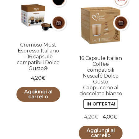
Cremoso Must
Espresso Italiano
– 16 capsule
16 Capsule Italian
compatibili Dolce
Coffee
Gusto®
compatibili
Nescafé Dolce
4,20
€
Gusto
Cappuccino al
Aggiungi al
cioccolato bianco
carrello
IN OFFERTA!
Il
Il
4,20
€
4,00
€
prezzo
prezzo
Aggiungi al
originale
attuale
carrello