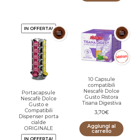
era:
è:
4,20€.
4,00€.
IN OFFERTA!
10 Capsule
compatibili
Nescafè Dolce
Portacapsule
Gusto Ristora
Nescafè Dolce
Tisana Digestiva
Gusto e
Compatibili
3,70
€
Dispenser porta
cialde
Aggiungi al
ORIGINALE
carrello
IN OFFERTA!