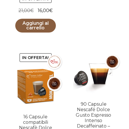
Il
Il
21,00
€
16,00
€
prezzo
prezzo
Aggiungi al
originale
attuale
carrello
era:
è:
21,00€.
16,00€.
IN OFFERTA!
90 Capsule
Nescafé Dolce
Gusto Espresso
16 Capsule
Intenso
compatibili
Decaffeinato –
Nescafè Dolce