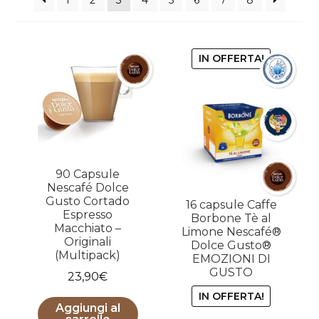
1
2
3
4
5
6
7
8
IN OFFERTA!
90 Capsule
Nescafé Dolce
Gusto Cortado
16 capsule Caffe
Espresso
Borbone Tè al
Macchiato –
Limone Nescafé®
Originali
Dolce Gusto®
(Multipack)
EMOZIONI DI
GUSTO
23,90
€
IN OFFERTA!
Aggiungi al