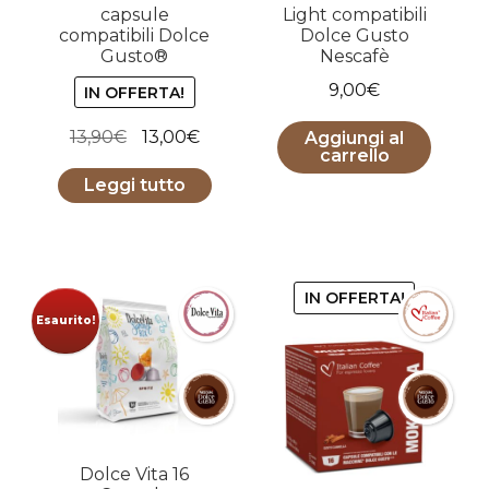
capsule
Light compatibili
compatibili Dolce
Dolce Gusto
Gusto®
Nescafè
9,00
€
IN OFFERTA!
Il
Il
13,90
€
13,00
€
Aggiungi al
carrello
prezzo
prezzo
Leggi tutto
originale
attuale
era:
è:
13,90€.
13,00€.
IN OFFERTA!
Esaurito!
Dolce Vita 16