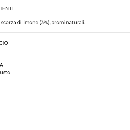
IENTI:
 scorza di limone (3%), aromi naturali.
GIO
A
usto