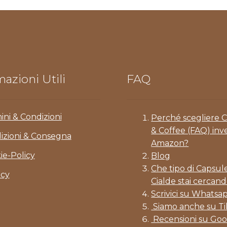
azioni Utili
FAQ
ini & Condizioni
Perché scegliere 
& Coffee (FAQ) inv
izioni & Consegna
Amazon?
ie-Policy
Blog
Che tipo di Capsul
acy
Cialde stai cercand
Scrivici su Whatsa
Siamo anche su T
Recensioni su Goo