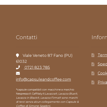
Contatti
Inform
Term
Viale Veneto 87 Fano (PU)
61032
Sped
0721 823 785
Cook
info@capsuleandcoffee.com
Priv
*capsule compatibili con macchine a marchio
Nespresso
®
, Caffitaly
®
,
Lavazza®, Lavazza Blue®,
Lavazza in Black®, Lavazza Firma® sono marchi
di terzi senza alcun collegamento con Capsule &
Coffee di Simone Spadoni.