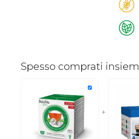
Spesso comprati insiem
+