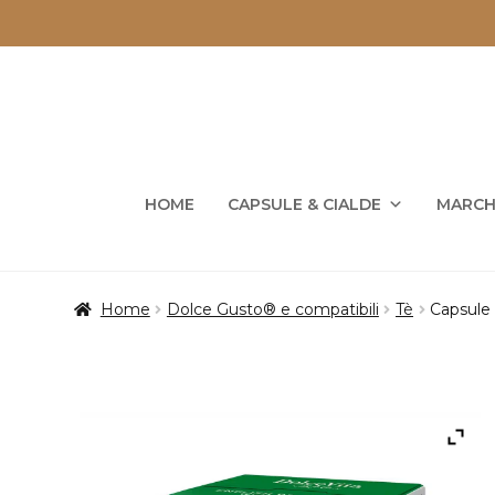
Vai
Vai
alla
al
navigazione
contenuto
HOME
CAPSULE & CIALDE
MARCH
Home
Dolce Gusto® e compatibili
Tè
Capsule