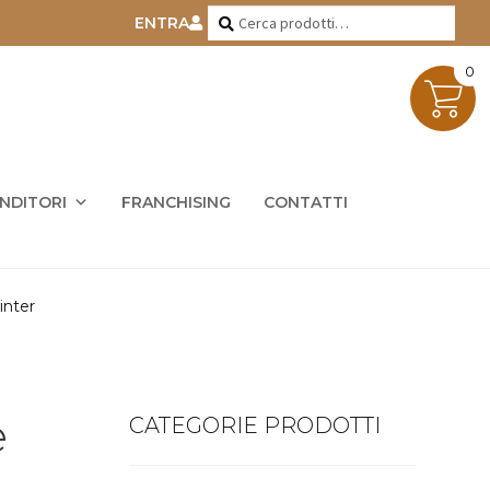
Cerca:
Cerca
ENTRA
0
ENDITORI
FRANCHISING
CONTATTI
inter
e
CATEGORIE PRODOTTI