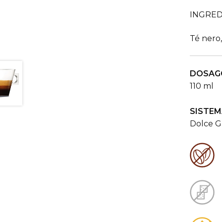
INGRED
Té nero,
DOSAG
110 ml
SISTEM
Dolce G