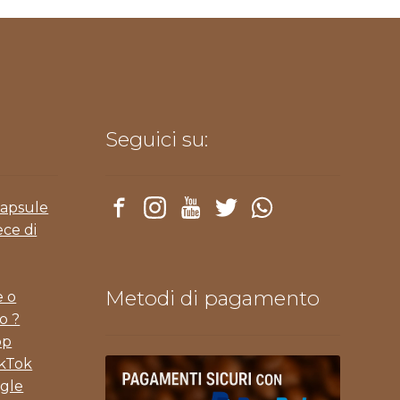
Seguici su:
Capsule
ece di
Metodi di pagamento
e o
o ?
pp
ikTok
gle