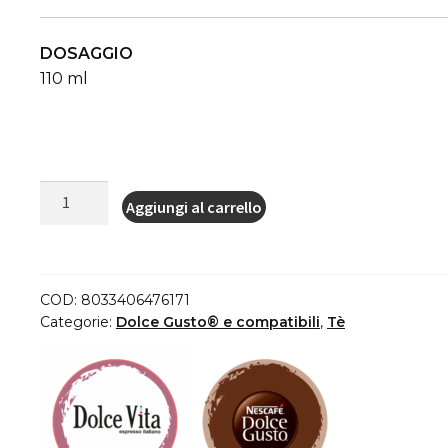
DOSAGGIO
110 ml
Capsule
Aggiungi al carrello
Cialde
Dolce
Vita
Dolce
COD:
8033406476171
Gusto®*
Categorie:
Dolce Gusto® e compatibili
,
Tè
ENGLISH
BREAKFAST
12
pz.
winter