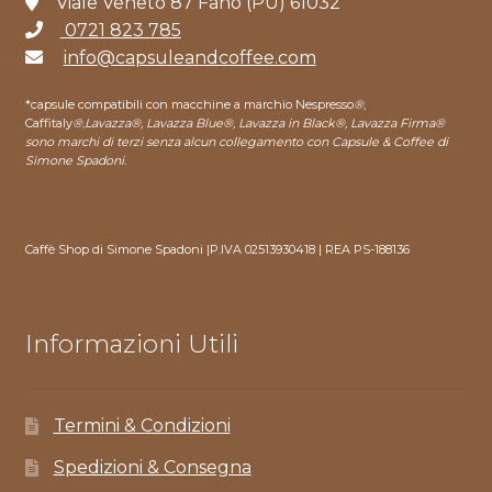
Viale Veneto 87 Fano (PU) 61032
0721 823 785
info@capsuleandcoffee.com
*capsule compatibili con macchine a marchio Nespresso
®
,
Caffitaly
®
,
Lavazza®, Lavazza Blue®, Lavazza in Black®, Lavazza Firma®
sono marchi di terzi senza alcun collegamento con Capsule & Coffee di
Simone Spadoni.
Caffè Shop di Simone Spadoni |P.IVA 02513930418 | REA PS-188136
Informazioni Utili
Termini & Condizioni
Spedizioni & Consegna