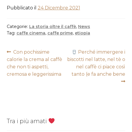
Pubblicato il
24 Dicembre 2021
Categorie:
La storia oltre il caffè
,
News
Tag:
caffe cinema
,
caffe prime
,
etiopia
Navigazione
Articolo
Articolo
Con pochissime
Perché immergere i
precedente:
successivo:
calorie la crema al caffè
biscotti nel latte, nel tè o
articoli
che non ti aspetti,
nel caffè ci piace così
cremosa e leggerissima
tanto (e fa anche bene
Tra i più amati