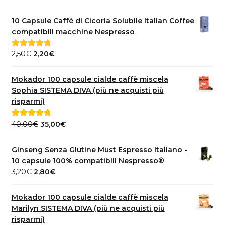
10 Capsule Caffè di Cicoria Solubile Italian Coffee
compatibili macchine Nespresso
Il
Il
2,50
€
2,20
€
Valutato
5.00
prezzo
prezzo
su 5
originale
attuale
Mokador 100 capsule cialde caffè miscela
era:
è:
Sophia SISTEMA DIVA (più ne acquisti più
2,50€.
2,20€.
risparmi)
Il
Il
40,00
€
35,00
€
Valutato
5.00
prezzo
prezzo
su 5
originale
attuale
Ginseng Senza Glutine Must Espresso Italiano -
era:
è:
10 capsule 100% compatibili Nespresso®
40,00€.
35,00€.
Il
Il
3,20
€
2,80
€
prezzo
prezzo
originale
attuale
Mokador 100 capsule cialde caffè miscela
era:
è:
Marilyn SISTEMA DIVA (più ne acquisti più
3,20€.
2,80€.
risparmi)