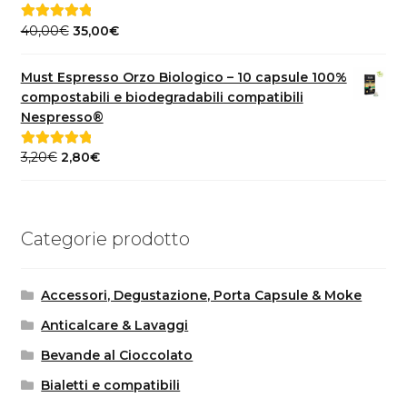
Il
Il
40,00
€
35,00
€
Valutato
5.00
prezzo
prezzo
su 5
originale
attuale
Must Espresso Orzo Biologico – 10 capsule 100%
era:
è:
compostabili e biodegradabili compatibili
40,00€.
35,00€.
Nespresso®
Il
Il
3,20
€
2,80
€
Valutato
5.00
prezzo
prezzo
su 5
originale
attuale
era:
è:
Categorie prodotto
3,20€.
2,80€.
Accessori, Degustazione, Porta Capsule & Moke
Anticalcare & Lavaggi
Bevande al Cioccolato
Bialetti e compatibili