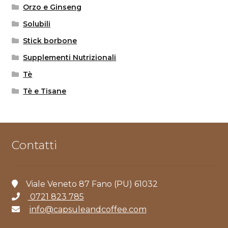
Orzo e Ginseng
Solubili
Stick borbone
Supplementi Nutrizionali
Tè
Tè e Tisane
Contatti
Viale Veneto 87 Fano (PU) 61032
0721 823 785
info@capsuleandcoffee.com