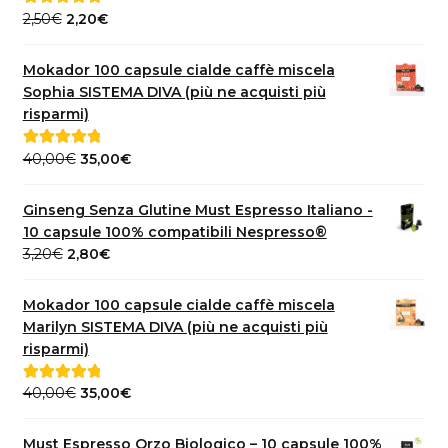
Il
Il
2,50
€
2,20
€
Valutato
5.00
prezzo
prezzo
su 5
originale
attuale
Mokador 100 capsule cialde caffè miscela
era:
è:
Sophia SISTEMA DIVA (più ne acquisti più
2,50€.
2,20€.
risparmi)
Il
Il
40,00
€
35,00
€
Valutato
5.00
prezzo
prezzo
su 5
originale
attuale
Ginseng Senza Glutine Must Espresso Italiano -
era:
è:
10 capsule 100% compatibili Nespresso®
40,00€.
35,00€.
Il
Il
3,20
€
2,80
€
prezzo
prezzo
originale
attuale
Mokador 100 capsule cialde caffè miscela
era:
è:
Marilyn SISTEMA DIVA (più ne acquisti più
3,20€.
2,80€.
risparmi)
Il
Il
40,00
€
35,00
€
Valutato
5.00
prezzo
prezzo
su 5
originale
attuale
Must Espresso Orzo Biologico – 10 capsule 100%