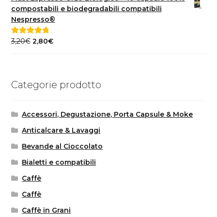
era:
è:
compostabili e biodegradabili compatibili
40,00€.
35,00€.
Nespresso®
Il
Il
3,20
€
2,80
€
Valutato
5.00
prezzo
prezzo
su 5
originale
attuale
era:
è:
Categorie prodotto
3,20€.
2,80€.
Accessori, Degustazione, Porta Capsule & Moke
Anticalcare & Lavaggi
Bevande al Cioccolato
Bialetti e compatibili
Caffè
Caffè
Caffè in Grani