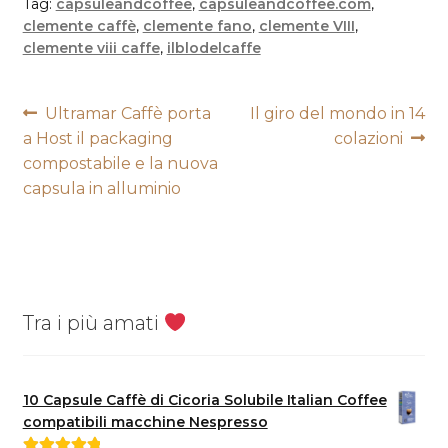
Tag:
capsuleandcoffee
,
capsuleandcoffee.com
,
clemente caffè
,
clemente fano
,
clemente VIII
,
clemente viii caffe
,
ilblodelcaffe
Navigazione
Articolo
Articolo
Ultramar Caffè porta
Il giro del mondo in 14
precedente:
successivo:
a Host il packaging
colazioni
articoli
compostabile e la nuova
capsula in alluminio
Tra i più amati
10 Capsule Caffè di Cicoria Solubile Italian Coffee
compatibili macchine Nespresso