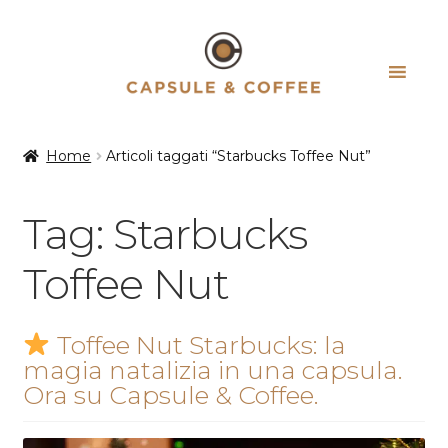
Vai
Vai
alla
al
navigazione
contenuto
Home
Articoli taggati “Starbucks Toffee Nut”
Tag:
Starbucks
Toffee Nut
Toffee Nut Starbucks: la
magia natalizia in una capsula.
Ora su Capsule & Coffee.