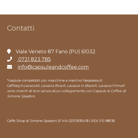
Contatti
Viale Veneto 87 Fano (PU) 61032
0721 823 785
info@capsuleandcoffee.com
*capsule compatibili con macchine a marchio Nespresso
®
,
Caffitaly
®
,
Lavazza®, Lavazza Blue®, Lavazza in Black®, Lavazza Firma®
sono marchi di terzi senza alcun collegamento con Capsule & Coffee di
Simone Spadoni.
Caffè Shop di Simone Spadoni |P.IVA 02513930418 | REA PS-188136