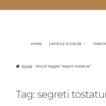
Vai
Vai
alla
al
navigazione
contenuto
HOME
CAPSULE & CIALDE
MARCH
Home
Articoli taggati “segreti tostatura”
Tag:
segreti tostatu