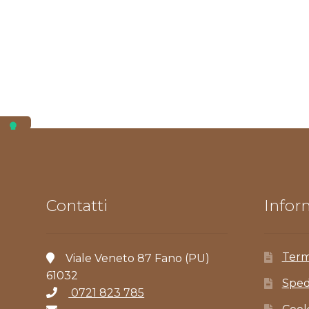
Contatti
Inform
Term
Viale Veneto 87 Fano (PU)
61032
Sped
0721 823 785