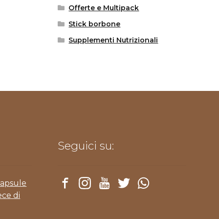
Offerte e Multipack
Stick borbone
Supplementi Nutrizionali
Seguici su:
Capsule
ece di