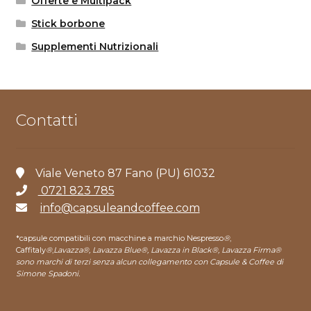
Offerte e Multipack
Stick borbone
Supplementi Nutrizionali
Contatti
Viale Veneto 87 Fano (PU) 61032
0721 823 785
info@capsuleandcoffee.com
*capsule compatibili con macchine a marchio Nespresso
®
,
Caffitaly
®
,
Lavazza®, Lavazza Blue®, Lavazza in Black®, Lavazza Firma®
sono marchi di terzi senza alcun collegamento con Capsule & Coffee di
Simone Spadoni.