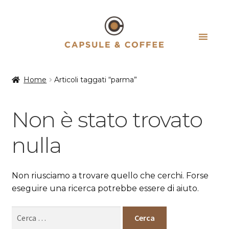
Vai
Vai
alla
al
navigazione
contenuto
Home
Articoli taggati “parma”
Non è stato trovato
nulla
Non riusciamo a trovare quello che cerchi. Forse
eseguire una ricerca potrebbe essere di aiuto.
Ricerca
per: